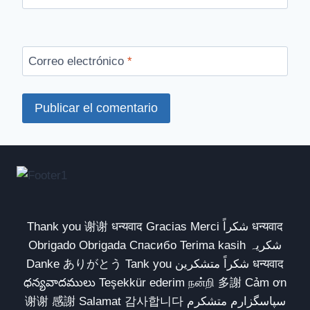
Correo electrónico
*
Thank you 谢谢 धन्यवाद Gracias Merci شكراً धन्यवाद
Obrigado Obrigada Спасибо Terima kasih شکریہ
Danke ありがとう Tank you شكراً متشكرين धन्यवाद
ధన్యవాదములు Teşekkür ederim நன்றி 多謝 Cảm ơn
谢谢 感謝 Salamat 감사합니다 سپاسگزارم متشکرم