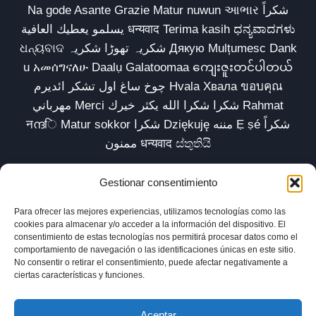
Na gode Asante Grazie Matur nuwun આભાર شكراً
يسلمو يعطيك العافية धन्यवाद Terima kasih ಧನ್ಯವಾದಗಳು
ଧନ୍ୟବାଦ شکریہ تھوڑا شکریہ Дякую Mulțumesc Dank
u አመሰግናለሁ Daalụ Galatoomaa ကျေးဇူးတင်ပါတယ်
چوخ ساغ اول تشکر ائدیرم Hvala Хвала ขอบคุณ
مهرباني Merci شكرا شكرا الله يكثر خيرك Rahmat
नന്ദि Matur sokkor شكرا Dziękuję مننه Ẹ ṣé شكراً
ممنون धन्यवाद ස්තුතියි
Gestionar consentimiento
Para ofrecer las mejores experiencias, utilizamos tecnologías como las
Inicio
Biblioteca
Parábolas TV
Comunidad
cookies para almacenar y/o acceder a la información del dispositivo. El
consentimiento de estas tecnologías nos permitirá procesar datos como el
Esencia
Blog
Política de privacidad
comportamiento de navegación o las identificaciones únicas en este sitio.
No consentir o retirar el consentimiento, puede afectar negativamente a
Aviso legal
Política de cookies (UE)
ciertas características y funciones.
Aceptar