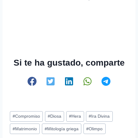
Si te ha gustado, comparte
Etiquetas
#
Compromiso
#
Diosa
#
Hera
#
Ira Divina
de
#
Matrimonio
#
Mitología griega
#
Olimpo
la
entrada: