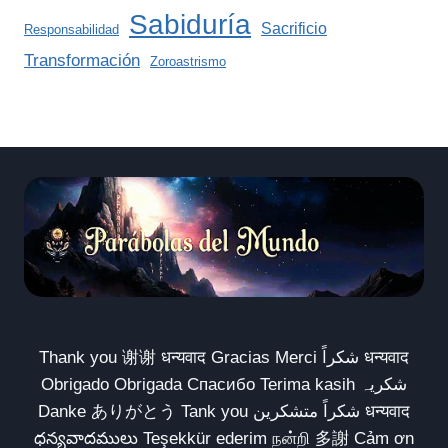
Sabiduría
Sacrificio
Responsabilidad
Transformación
Zoroastrismo
Thank you 谢谢 धन्यवाद Gracias Merci شكراً धन्यवाद
Obrigado Obrigada Спасибо Terima kasih شکریہ
Danke ありがとう Tank you شكراً متشكرين धन्यवाद
ధన్యవాదములు Teşekkür ederim நன்றி 多謝 Cảm ơn