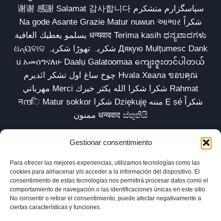
谢谢 感謝 Salamat 감사합니다 سپاسگزارم متشکرم
Na gode Asante Grazie Matur nuwun આભાર شكراً
يسلمو يعطيك العافية धन्यवाद Terima kasih ಧನ್ಯವಾದಗಳು
ଧନ୍ୟବାଦ شکریہ تھوڑا شکریہ Дякую Mulțumesc Dank
u አመሰግናለሁ Daalụ Galatoomaa ကျေးဇူးတင်ပါတယ်
چوخ ساغ اول تشکر ائدیرم Hvala Хвала ขอบคุณ
مهرباني Merci شكرا شكرا الله يكثر خيرك Rahmat
नന്ദि Matur sokkor شكرا Dziękuję مننه Ẹ ṣé شكراً
ممنون धन्यवाद ස්තුතියි
Gestionar consentimiento
Para ofrecer las mejores experiencias, utilizamos tecnologías como las
Inicio
Biblioteca
Parábolas TV
Comunidad
cookies para almacenar y/o acceder a la información del dispositivo. El
consentimiento de estas tecnologías nos permitirá procesar datos como el
Esencia
Blog
Política de privacidad
comportamiento de navegación o las identificaciones únicas en este sitio.
No consentir o retirar el consentimiento, puede afectar negativamente a
Aviso legal
Política de cookies (UE)
ciertas características y funciones.