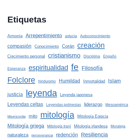
Etiquetas
Arrepentimiento
Armonía
astucia
Autoconocimiento
creación
compasión
Corán
Conocimiento
cristianismo
Crecimiento personal
Disciplina
Engaño
fe
espiritualidad
Filosofía
Esperanza
Folclore
Islam
Humildad
Inmortalidad
hinduismo
leyenda
justicia
Leyenda japonesa
Leyendas celtas
liderazgo
Leyendas polinesias
Mesoamérica
mitología
mito
Mitología Egipcia
Misericordia
Mitología griega
Mitología irlandesa
Mitología Iraní
Moraleja
Resiliencia
redención
naturaleza
perseverancia