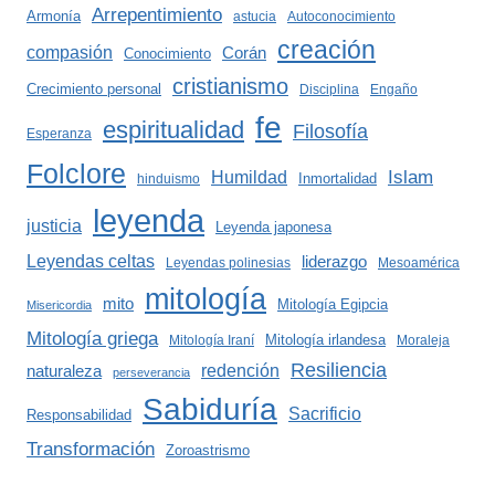
Arrepentimiento
Armonía
astucia
Autoconocimiento
creación
compasión
Corán
Conocimiento
cristianismo
Crecimiento personal
Disciplina
Engaño
fe
espiritualidad
Filosofía
Esperanza
Folclore
Islam
Humildad
Inmortalidad
hinduismo
leyenda
justicia
Leyenda japonesa
Leyendas celtas
liderazgo
Leyendas polinesias
Mesoamérica
mitología
mito
Mitología Egipcia
Misericordia
Mitología griega
Mitología irlandesa
Mitología Iraní
Moraleja
Resiliencia
redención
naturaleza
perseverancia
Sabiduría
Sacrificio
Responsabilidad
Transformación
Zoroastrismo