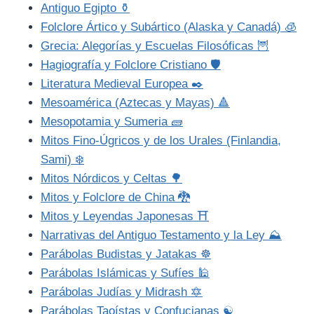
Antiguo Egipto ⚱️
Folclore Ártico y Subártico (Alaska y Canadá) 🧊
Grecia: Alegorías y Escuelas Filosóficas 🦉
Hagiografía y Folclore Cristiano 🛡️
Literatura Medieval Europea ✒️
Mesoamérica (Aztecas y Mayas) 🔺
Mesopotamia y Sumeria 🧱
Mitos Fino-Úgricos y de los Urales (Finlandia,
Sami) ❄️
Mitos Nórdicos y Celtas 🌳
Mitos y Folclore de China 🐉
Mitos y Leyendas Japonesas ⛩️
Narrativas del Antiguo Testamento y la Ley ⛰️
Parábolas Budistas y Jatakas ☸️
Parábolas Islámicas y Sufíes 🕌
Parábolas Judías y Midrash 🔯
Parábolas Taoístas y Confucianas ☯️