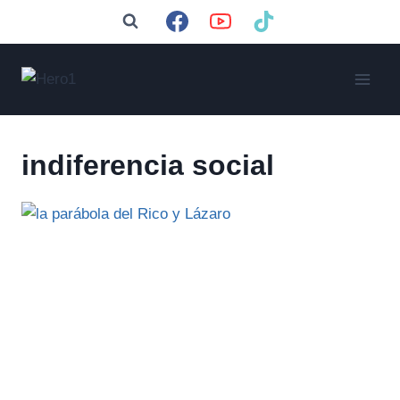
Saltar
al
contenido
indiferencia social