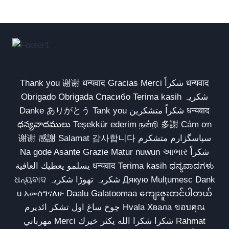
Thank you 谢谢 धन्यवाद Gracias Merci شكراً धन्यवाद
Obrigado Obrigada Спасибо Terima kasih شکریہ
Danke ありがとう Tank you شكراً متشكرين धन्यवाद
ధన్యవాదములు Teşekkür ederim நன்றி 多謝 Cảm ơn
谢谢 感謝 Salamat 감사합니다 سپاسگزارم متشکرم
Na gode Asante Grazie Matur nuwun આભાર شكراً
يسلمو يعطيك العافية धन्यवाद Terima kasih ಧನ್ಯವಾದಗಳು
ଧନ୍ୟବାଦ شکریہ تھوڑا شکریہ Дякую Mulțumesc Dank
u አመሰግናለሁ Daalụ Galatoomaa ကျေးဇူးတင်ပါတယ်
چوخ ساغ اول تشکر ائدیرم Hvala Хвала ขอบคุณ
مهرباني Merci شكرا شكرا الله يكثر خيرك Rahmat