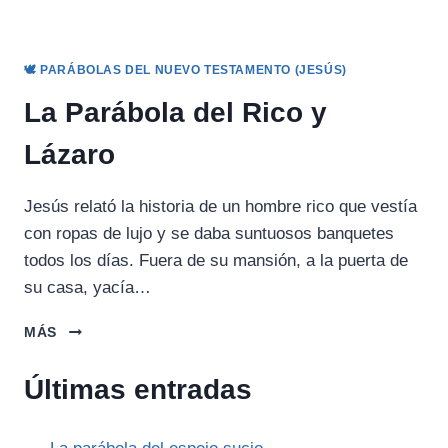
🕊️ PARÁBOLAS DEL NUEVO TESTAMENTO (JESÚS)
La Parábola del Rico y
Lázaro
Jesús relató la historia de un hombre rico que vestía
con ropas de lujo y se daba suntuosos banquetes
todos los días. Fuera de su mansión, a la puerta de
su casa, yacía…
LA
MÁS
PARÁBOLA
DEL
Últimas entradas
RICO
Y
LÁZARO