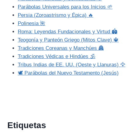
Parábolas Universales para los Inicios 🌱
Persia (Zoroastrismo y Épica) 🔥
Polinesia 🌺
Roma: Leyendas Fundacionales y Virtud 🏟️
Teogonía y Panteón Griego (Mitos Clave) 🔱
Tradiciones Coreanas y Manchúes 🏯
Tradiciones Védicas e Hindúes 🕉️
Tribus Indias de EE. UU. (Oeste y Llanuras) 🦅
🕊️ Parábolas del Nuevo Testamento (Jesús)
Etiquetas