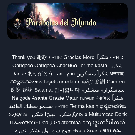
Thank you 谢谢 धन्यवाद Gracias Merci شكراً धन्यवाद
Obrigado Obrigada Спасибо Terima kasih شکریہ
Danke ありがとう Tank you شكراً متشكرين धन्यवाद
ధన్యవాదములు Teşekkür ederim நன்றி 多謝 Cảm ơn
谢谢 感謝 Salamat 감사합니다 سپاسگزارم متشکرم
Na gode Asante Grazie Matur nuwun આભાર شكراً
يسلمو يعطيك العافية धन्यवाद Terima kasih ಧನ್ಯವಾದಗಳು
ଧନ୍ୟବାଦ شکریہ تھوڑا شکریہ Дякую Mulțumesc Dank
u አመሰግናለሁ Daalụ Galatoomaa ကျေးဇူးတင်ပါတယ်
چوخ ساغ اول تشکر ائدیرم Hvala Хвала ขอบคุณ