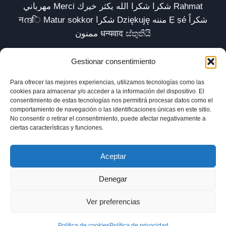
مهرباني Merci شكرا شكرا الله يكثر خيرك Rahmat
नന്ദि Matur sokkor شكرا Dziękuję مننه Ẹ ṣé شكراً
ممنون धन्यवाद ස්තුතියි
Gestionar consentimiento
Para ofrecer las mejores experiencias, utilizamos tecnologías como las
Inicio
Biblioteca
Parábolas TV
Comunidad
cookies para almacenar y/o acceder a la información del dispositivo. El
consentimiento de estas tecnologías nos permitirá procesar datos como el
Esencia
Blog
Política de privacidad
comportamiento de navegación o las identificaciones únicas en este sitio.
No consentir o retirar el consentimiento, puede afectar negativamente a
Aviso legal
Política de cookies (UE)
ciertas características y funciones.
Aceptar
Denegar
Ver preferencias
© 2025 xavilardell_parabolas.net
Política de cookies
Política de privacidad