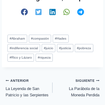
Etiquetas
#
Abraham
#
compasión
#
Hades
de
#
indiferencia social
#
juicio
#
justicia
#
pobreza
la
entrada:
#
Rico y Lázaro
#
riqueza
Navegación
ANTERIOR
SIGUIENTE
La Leyenda de San
La Parábola de la
de
Patricio y las Serpientes
Moneda Perdida
entradas