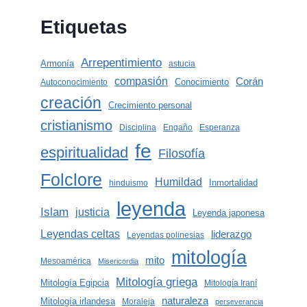
Etiquetas
Arrepentimiento
Armonía
astucia
compasión
Corán
Conocimiento
Autoconocimiento
creación
Crecimiento personal
cristianismo
Disciplina
Engaño
Esperanza
fe
espiritualidad
Filosofía
Folclore
Humildad
Inmortalidad
hinduismo
leyenda
Islam
justicia
Leyenda japonesa
Leyendas celtas
liderazgo
Leyendas polinesias
mitología
mito
Mesoamérica
Misericordia
Mitología griega
Mitología Egipcia
Mitología Iraní
naturaleza
Mitología irlandesa
Moraleja
perseverancia