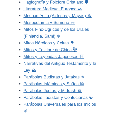
Hagiografía y Folclore Cristiano 🛡️
Literatura Medieval Europea ✒️
Mesoamérica (Aztecas y Mayas) 🔺
Mesopotamia y Sumeria 🧱
Mitos Fino-Úgricos y de los Urales
(Finlandia, Sami) ❄️
Mitos Nórdicos y Celtas 🌳
Mitos y Folclore de China 🐉
Mitos y Leyendas Japonesas ⛩️
Narrativas del Antiguo Testamento y la
Ley ⛰️
Parábolas Budistas y Jatakas ☸️
Parábolas Islámicas y Sufíes 🕌
Parábolas Judías y Midrash 🔯
Parábolas Taoístas y Confucianas ☯️
Parábolas Universales para los Inicios
🌱