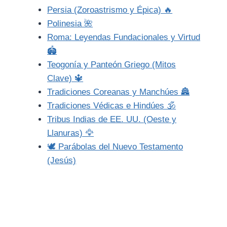
Persia (Zoroastrismo y Épica) 🔥
Polinesia 🌺
Roma: Leyendas Fundacionales y Virtud
🏟️
Teogonía y Panteón Griego (Mitos
Clave) 🔱
Tradiciones Coreanas y Manchúes 🏯
Tradiciones Védicas e Hindúes 🕉️
Tribus Indias de EE. UU. (Oeste y
Llanuras) 🦅
🕊️ Parábolas del Nuevo Testamento
(Jesús)