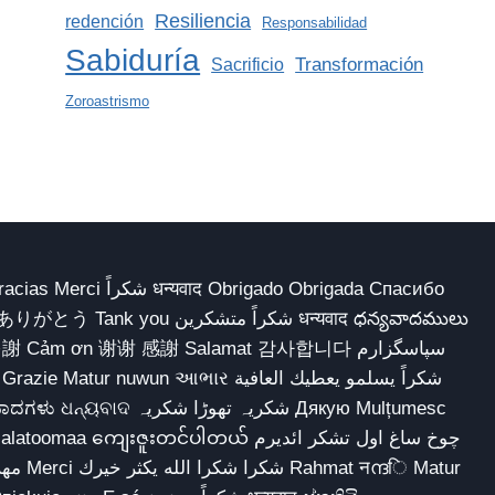
Resiliencia
redención
Responsabilidad
Sabiduría
Transformación
Sacrificio
Zoroastrismo
 Obrigado Obrigada Спасибо
多謝 Cảm ơn 谢谢 感謝 Salamat 감사합니다 سپاسگزارم
شکریہ تھوڑا ش Дякую Mulțumesc
ျေးဇူးတင်ပါတယ် چوخ ساغ اول تشکر ائدیرم