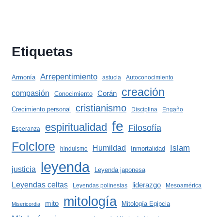
Etiquetas
Arrepentimiento
Armonía
astucia
Autoconocimiento
creación
compasión
Corán
Conocimiento
cristianismo
Crecimiento personal
Disciplina
Engaño
fe
espiritualidad
Filosofía
Esperanza
Folclore
Islam
Humildad
Inmortalidad
hinduismo
leyenda
justicia
Leyenda japonesa
Leyendas celtas
liderazgo
Leyendas polinesias
Mesoamérica
mitología
mito
Mitología Egipcia
Misericordia