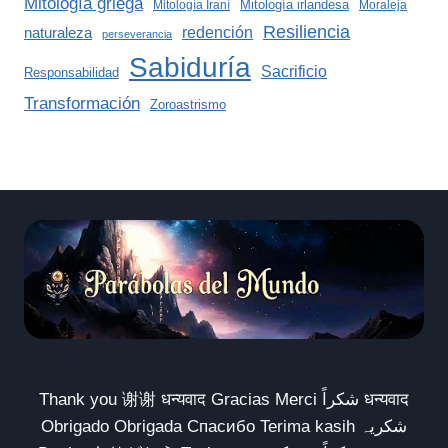
Mitología griega
Mitología irlandesa
Mitología Iraní
Moraleja
Resiliencia
redención
naturaleza
perseverancia
Sabiduría
Sacrificio
Responsabilidad
Transformación
Zoroastrismo
Thank you 谢谢 धन्यवाद Gracias Merci شكراً धन्यवाद
Obrigado Obrigada Спасибо Terima kasih شکریہ