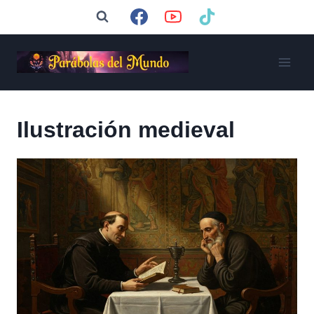
Saltar
al
contenido
Ilustración medieval