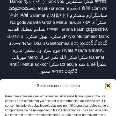
Danke ありがとう Tank you شكراً متشكرين धन्यवाद
ధన్యవాదములు Teşekkür ederim நன்றி 多謝 Cảm ơn
谢谢 感謝 Salamat 감사합니다 سپاسگزارم متشکرم
Na gode Asante Grazie Matur nuwun આભાર شكراً
يسلمو يعطيك العافية धन्यवाद Terima kasih ಧನ್ಯವಾದಗಳು
ଧନ୍ୟବାଦ شکریہ تھوڑا شکریہ Дякую Mulțumesc Dank
u አመሰግናለሁ Daalụ Galatoomaa ကျေးဇူးတင်ပါတယ်
چوخ ساغ اول تشکر ائدیرم Hvala Хвала ขอบคุณ
مهرباني Merci شكرا شكرا الله يكثر خيرك Rahmat
नന്ദि Matur sokkor شكرا Dziękuję مننه Ẹ ṣé شكراً
ممنون धन्यवाद ස්තුතියි
Gestionar consentimiento
Para ofrecer las mejores experiencias, utilizamos tecnologías como las
Inicio
Biblioteca
Parábolas TV
Comunidad
cookies para almacenar y/o acceder a la información del dispositivo. El
consentimiento de estas tecnologías nos permitirá procesar datos como el
Esencia
Blog
Política de privacidad
comportamiento de navegación o las identificaciones únicas en este sitio.
No consentir o retirar el consentimiento, puede afectar negativamente a