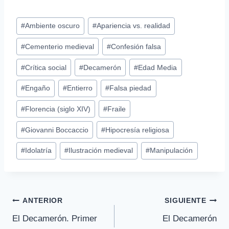
Etiquetas
#
Ambiente oscuro
#
Apariencia vs. realidad
de
#
Cementerio medieval
#
Confesión falsa
la
entrada:
#
Crítica social
#
Decamerón
#
Edad Media
#
Engaño
#
Entierro
#
Falsa piedad
#
Florencia (siglo XIV)
#
Fraile
#
Giovanni Boccaccio
#
Hipocresía religiosa
#
Idolatría
#
Ilustración medieval
#
Manipulación
Navegación
ANTERIOR
SIGUIENTE
El Decamerón. Primer
El Decamerón
de