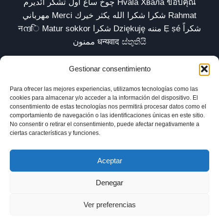
چوخ ساغ اول تشکر ائدیرم Hvala Хвала ขอบคุณ
مهرباني Merci شكرا شكرا الله يكثر خيرك Rahmat
नന്ദि Matur sokkor شكرا Dziękuję مننه Ẹ ṣé شكراً
ممنون धन्यवाद ස්තුතියි
Gestionar consentimiento
Para ofrecer las mejores experiencias, utilizamos tecnologías como las
Inicio
Biblioteca
Parábolas TV
Comunidad
cookies para almacenar y/o acceder a la información del dispositivo. El
consentimiento de estas tecnologías nos permitirá procesar datos como el
Esencia
Blog
Política de privacidad
comportamiento de navegación o las identificaciones únicas en este sitio.
No consentir o retirar el consentimiento, puede afectar negativamente a
Aviso legal
Política de cookies (UE)
ciertas características y funciones.
Aceptar
Denegar
Ver preferencias
© 2025 xavilardell_parabolas.net