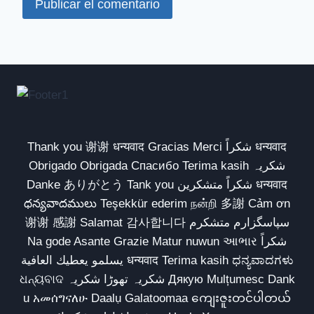
Thank you 谢谢 धन्यवाद Gracias Merci شكراً धन्यवाद
Obrigado Obrigada Спасибо Terima kasih شکریہ
Danke ありがとう Tank you شكراً متشكرين धन्यवाद
ధన్యవాదములు Teşekkür ederim நன்றி 多謝 Cảm ơn
谢谢 感謝 Salamat 감사합니다 سپاسگزارم متشکرم
Na gode Asante Grazie Matur nuwun આભાર شكراً
يسلمو يعطيك العافية धन्यवाद Terima kasih ಧನ್ಯವಾದಗಳು
ଧନ୍ୟବାଦ شکریہ تھوڑا شکریہ Дякую Mulțumesc Dank
u አመሰግናለሁ Daalụ Galatoomaa ကျေးဇူးတင်ပါတယ်