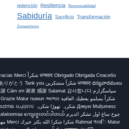
Resiliencia
redención
Responsabilidad
Sabiduría
Transformación
Sacrificio
Zoroastrismo
 Obrigado Obrigada Спасибо
多謝 Cảm ơn 谢谢 感謝 Salamat 감사합니다 سپاسگزارم
شکریہ تھوڑا ش Дякую Mulțumesc
ျေးဇူးတင်ပါတယ် چوخ ساغ اول تشکر ائدیرم