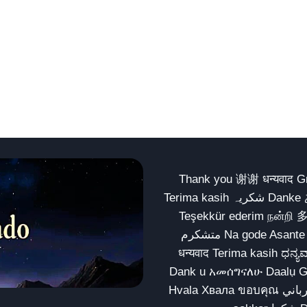
Thank you 谢谢 धन्यवाद Gracias Merci شكراً धन्यवाद
Terima kasih شکریہ Danke ありがとう Tank you شكراً متشكرين धन्यवाद ధన్యవాదములు
Teşekkür ederim நன்றி 
متشکرم Na gode Asante Grazie Matur nuwun આભાર شكراً يسلمو يعطيك العافية
धन्यवाद Terima kasih ಧನ್ಯವಾದಗಳು ଧନ୍ୟବାଦ کریہ
Dank u አመሰግናለሁ Daalụ Galatoomaa က
Hvala Хвала ขอบคุณ مهرباني Merci شكرا شكرا الله يكثر خيرك Rahmat नന്ദि Matur