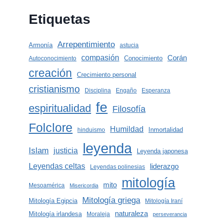
Etiquetas
Arrepentimiento
Armonía
astucia
compasión
Corán
Conocimiento
Autoconocimiento
creación
Crecimiento personal
cristianismo
Disciplina
Engaño
Esperanza
fe
espiritualidad
Filosofía
Folclore
Humildad
Inmortalidad
hinduismo
leyenda
Islam
justicia
Leyenda japonesa
Leyendas celtas
liderazgo
Leyendas polinesias
mitología
mito
Mesoamérica
Misericordia
Mitología griega
Mitología Egipcia
Mitología Iraní
naturaleza
Mitología irlandesa
Moraleja
perseverancia