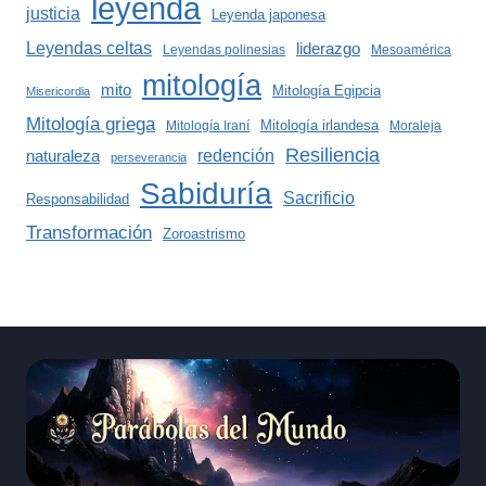
leyenda
justicia
Leyenda japonesa
Leyendas celtas
liderazgo
Leyendas polinesias
Mesoamérica
mitología
mito
Mitología Egipcia
Misericordia
Mitología griega
Mitología irlandesa
Mitología Iraní
Moraleja
Resiliencia
redención
naturaleza
perseverancia
Sabiduría
Sacrificio
Responsabilidad
Transformación
Zoroastrismo