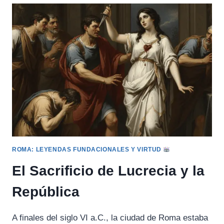
VALOR
ROMANO
Y
LA
MANO
EN
EL
FUEGO
ROMA: LEYENDAS FUNDACIONALES Y VIRTUD
El Sacrificio de Lucrecia y la
República
A finales del siglo VI a.C., la ciudad de Roma estaba