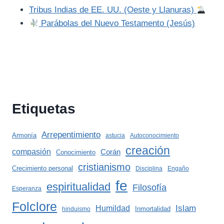
Tribus Indias de EE. UU. (Oeste y Llanuras)
Parábolas del Nuevo Testamento (Jesús)
Etiquetas
Arrepentimiento
Armonía
astucia
Autoconocimiento
creación
compasión
Corán
Conocimiento
cristianismo
Crecimiento personal
Disciplina
Engaño
fe
espiritualidad
Filosofía
Esperanza
Folclore
Islam
Humildad
Inmortalidad
hinduismo