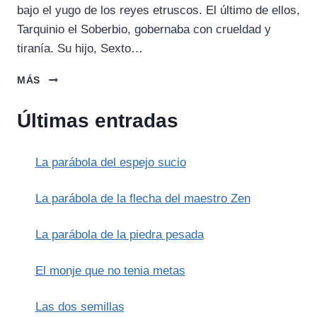
bajo el yugo de los reyes etruscos. El último de ellos,
Tarquinio el Soberbio, gobernaba con crueldad y
tiranía. Su hijo, Sexto…
EL
MÁS
SACRIFICIO
DE
Últimas entradas
LUCRECIA
Y
LA
La parábola del espejo sucio
REPÚBLICA
La parábola de la flecha del maestro Zen
La parábola de la piedra pesada
El monje que no tenia metas
Las dos semillas