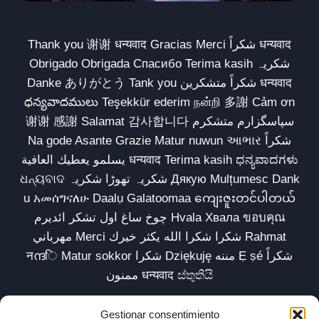
Thank you 谢谢 धन्यवाद Gracias Merci شكراً धन्यवाद
Obrigado Obrigada Спасибо Terima kasih شکریہ
Danke ありがとう Tank you شكراً متشكرين धन्यवाद
ధన్యవాదములు Teşekkür ederim நன்றி 多謝 Cảm ơn
谢谢 感謝 Salamat 감사합니다 سپاسگزارم متشکرم
Na gode Asante Grazie Matur nuwun આભાર شكراً
يسلمو يعطيك العافية धन्यवाद Terima kasih ಧನ್ಯವಾದಗಳು
ଧନ୍ୟବାଦ شکریہ تھوڑا شکریہ Дякую Mulțumesc Dank
u አመሰግናለሁ Daalụ Galatoomaa ကျေးဇူးတင်ပါတယ်
چوخ ساغ اول تشکر ائدیرم Hvala Хвала ขอบคุณ
مهرباني Merci شكرا شكرا الله يكثر خيرك Rahmat
नന്ദि Matur sokkor شكرا Dziękuję مننه Ẹ ṣé شكراً
ممنون धन्यवाद ස්තුතියි
Gestionar consentimiento