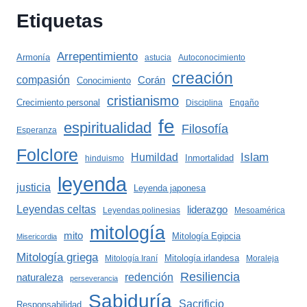
Etiquetas
Arrepentimiento
Armonía
astucia
Autoconocimiento
creación
compasión
Corán
Conocimiento
cristianismo
Crecimiento personal
Disciplina
Engaño
fe
espiritualidad
Filosofía
Esperanza
Folclore
Islam
Humildad
Inmortalidad
hinduismo
leyenda
justicia
Leyenda japonesa
Leyendas celtas
liderazgo
Leyendas polinesias
Mesoamérica
mitología
mito
Mitología Egipcia
Misericordia
Mitología griega
Mitología irlandesa
Mitología Iraní
Moraleja
Resiliencia
redención
naturaleza
perseverancia
Sabiduría
Sacrificio
Responsabilidad