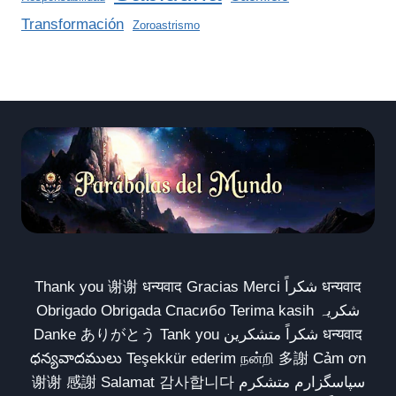
Transformación
Zoroastrismo
Thank you 谢谢 धन्यवाद Gracias Merci شكراً धन्यवाद
Obrigado Obrigada Спасибо Terima kasih شکریہ
Danke ありがとう Tank you شكراً متشكرين धन्यवाद
ధన్యవాదములు Teşekkür ederim நன்றி 多謝 Cảm ơn
谢谢 感謝 Salamat 감사합니다 سپاسگزارم متشکرم