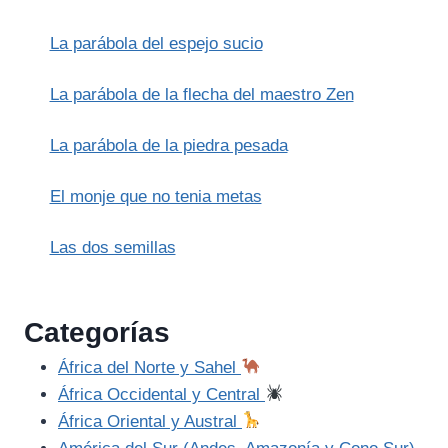
LA
GESTIÓN
La parábola del espejo sucio
DE
LA
IRA
La parábola de la flecha del maestro Zen
DIVINA
La parábola de la piedra pesada
El monje que no tenia metas
Las dos semillas
Categorías
África del Norte y Sahel
África Occidental y Central
África Oriental y Austral