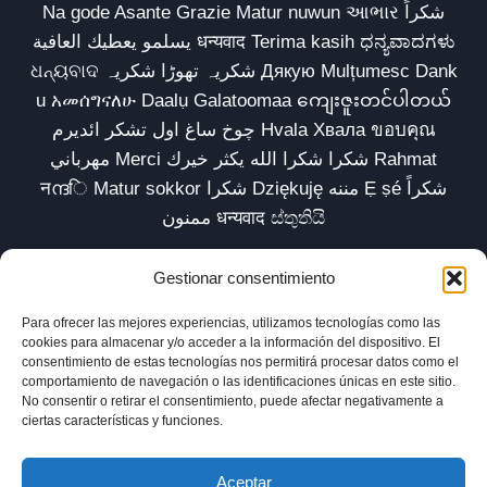
Na gode Asante Grazie Matur nuwun આભાર شكراً
يسلمو يعطيك العافية धन्यवाद Terima kasih ಧನ್ಯವಾದಗಳು
ଧନ୍ୟବାଦ شکریہ تھوڑا شکریہ Дякую Mulțumesc Dank
u አመሰግናለሁ Daalụ Galatoomaa ကျေးဇူးတင်ပါတယ်
چوخ ساغ اول تشکر ائدیرم Hvala Хвала ขอบคุณ
مهرباني Merci شكرا شكرا الله يكثر خيرك Rahmat
नന്ദि Matur sokkor شكرا Dziękuję مننه Ẹ ṣé شكراً
ممنون धन्यवाद ස්තුතියි
Gestionar consentimiento
Para ofrecer las mejores experiencias, utilizamos tecnologías como las
Inicio
Biblioteca
Parábolas TV
Comunidad
cookies para almacenar y/o acceder a la información del dispositivo. El
consentimiento de estas tecnologías nos permitirá procesar datos como el
Esencia
Blog
Política de privacidad
comportamiento de navegación o las identificaciones únicas en este sitio.
No consentir o retirar el consentimiento, puede afectar negativamente a
Aviso legal
Política de cookies (UE)
ciertas características y funciones.
Aceptar