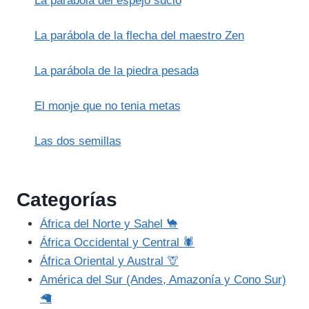
La parábola del espejo sucio
FARAÓN
La parábola de la flecha del maestro Zen
La parábola de la piedra pesada
El monje que no tenia metas
Las dos semillas
Categorías
África del Norte y Sahel 🐪
África Occidental y Central 🕷️
África Oriental y Austral 🦒
América del Sur (Andes, Amazonía y Cono Sur)
🦙