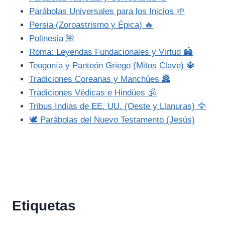
Parábolas Universales para los Inicios 🌱
Persia (Zoroastrismo y Épica) 🔥
Polinesia 🌺
Roma: Leyendas Fundacionales y Virtud 🏟️
Teogonía y Panteón Griego (Mitos Clave) 🔱
Tradiciones Coreanas y Manchúes 🏯
Tradiciones Védicas e Hindúes 🕉️
Tribus Indias de EE. UU. (Oeste y Llanuras) 🦅
🕊️ Parábolas del Nuevo Testamento (Jesús)
Etiquetas