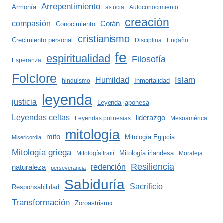
Arrepentimiento
Armonía
astucia
Autoconocimiento
creación
compasión
Corán
Conocimiento
cristianismo
Crecimiento personal
Disciplina
Engaño
fe
espiritualidad
Filosofía
Esperanza
Folclore
Islam
Humildad
Inmortalidad
hinduismo
leyenda
justicia
Leyenda japonesa
Leyendas celtas
liderazgo
Leyendas polinesias
Mesoamérica
mitología
mito
Mitología Egipcia
Misericordia
Mitología griega
Mitología irlandesa
Mitología Iraní
Moraleja
Resiliencia
redención
naturaleza
perseverancia
Sabiduría
Sacrificio
Responsabilidad
Transformación
Zoroastrismo