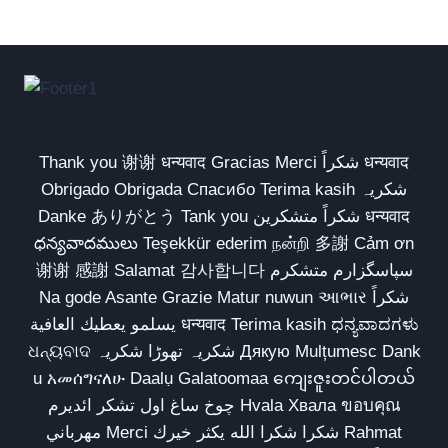
Thank you 谢谢 धन्यवाद Gracias Merci شكراً धन्यवाद
Obrigado Obrigada Спасибо Terima kasih شکریہ
Danke ありがとう Tank you شكراً متشكرين धन्यवाद
ధన్యవాదములు Teşekkür ederim நன்றி 多謝 Cảm ơn
谢谢 感謝 Salamat 감사합니다 سپاسگزارم متشکرم
Na gode Asante Grazie Matur nuwun આભાર شكراً
يسلمو يعطيك العافية धन्यवाद Terima kasih ಧನ್ಯವಾದಗಳು
ଧନ୍ୟବାଦ شکریہ تھوڑا شکریہ Дякую Mulțumesc Dank
u አመሰግናለሁ Daalụ Galatoomaa ကျေးဇူးတင်ပါတယ်
چوخ ساغ اول تشکر ائدیرم Hvala Хвала ขอบคุณ
مهرباني Merci شكرا شكرا الله يكثر خيرك Rahmat