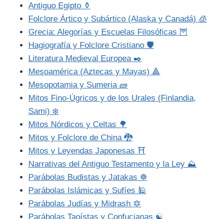
Antiguo Egipto ⚱️
Folclore Ártico y Subártico (Alaska y Canadá) 🧊
Grecia: Alegorías y Escuelas Filosóficas 🦉
Hagiografía y Folclore Cristiano 🛡️
Literatura Medieval Europea ✒️
Mesoamérica (Aztecas y Mayas) 🔺
Mesopotamia y Sumeria 🧱
Mitos Fino-Úgricos y de los Urales (Finlandia,
Sami) ❄️
Mitos Nórdicos y Celtas 🌳
Mitos y Folclore de China 🐉
Mitos y Leyendas Japonesas ⛩️
Narrativas del Antiguo Testamento y la Ley ⛰️
Parábolas Budistas y Jatakas ☸️
Parábolas Islámicas y Sufíes 🕌
Parábolas Judías y Midrash 🔯
Parábolas Taoístas y Confucianas ☯️