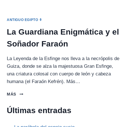
ANTIGUO EGIPTO ⚱️
La Guardiana Enigmática y el
Soñador Faraón
La Leyenda de la Esfinge nos lleva a la necrópolis de
Guiza, donde se alza la majestuosa Gran Esfinge,
una criatura colosal con cuerpo de león y cabeza
humana (el Faraón Kefrén). Más…
LA
MÁS
GUARDIANA
ENIGMÁTICA
Últimas entradas
Y
EL
SOÑADOR