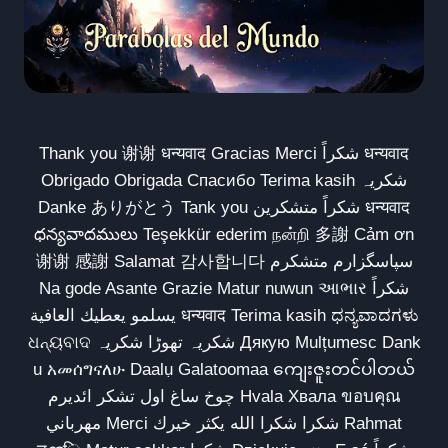
Thank you 谢谢 धन्यवाद Gracias Merci شكراً धन्यवाद
Obrigado Obrigada Спасибо Terima kasih شکریہ
Danke ありがとう Tank you شكراً متشكرين धन्यवाद
ధన్యవాదములు Teşekkür ederim நன்றி 多謝 Cảm ơn
谢谢 感謝 Salamat 감사합니다 سپاسگزارم متشکرم
Na gode Asante Grazie Matur nuwun આભાર شكراً
يسلمو يعطيك العافية धन्यवाद Terima kasih ಧನ್ಯವಾದಗಳು
ଧନ୍ୟବାଦ شکریہ تھوڑا شکریہ Дякую Mulțumesc Dank
u አመሰግናለሁ Daalụ Galatoomaa ကျေးဇူးတင်ပါတယ်
چوخ ساغ اول تشکر ائدیرم Hvala Хвала ขอบคุณ
مهرباني Merci شكرا شكرا الله يكثر خيرك Rahmat