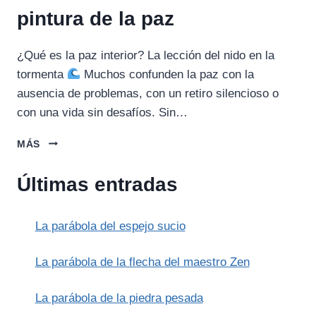
pintura de la paz
¿Qué es la paz interior? La lección del nido en la
tormenta
Muchos confunden la paz con la
ausencia de problemas, con un retiro silencioso o
con una vida sin desafíos. Sin…
LA
MÁS
PARÁBOLA
DEL
Últimas entradas
REY
Y
LA
La parábola del espejo sucio
PINTURA
DE
LA
La parábola de la flecha del maestro Zen
PAZ
La parábola de la piedra pesada