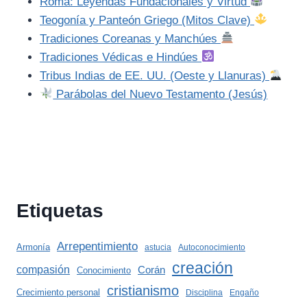
Roma: Leyendas Fundacionales y Virtud
Teogonía y Panteón Griego (Mitos Clave)
Tradiciones Coreanas y Manchúes
Tradiciones Védicas e Hindúes
Tribus Indias de EE. UU. (Oeste y Llanuras)
Parábolas del Nuevo Testamento (Jesús)
Etiquetas
Arrepentimiento
Armonía
astucia
Autoconocimiento
creación
compasión
Corán
Conocimiento
cristianismo
Crecimiento personal
Disciplina
Engaño