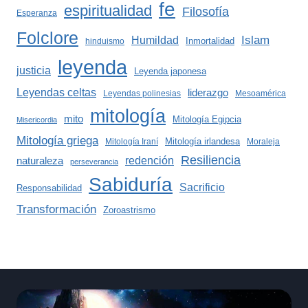
fe
espiritualidad
Filosofía
Esperanza
Folclore
Islam
Humildad
Inmortalidad
hinduismo
leyenda
justicia
Leyenda japonesa
Leyendas celtas
liderazgo
Leyendas polinesias
Mesoamérica
mitología
mito
Mitología Egipcia
Misericordia
Mitología griega
Mitología irlandesa
Mitología Iraní
Moraleja
Resiliencia
redención
naturaleza
perseverancia
Sabiduría
Sacrificio
Responsabilidad
Transformación
Zoroastrismo