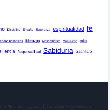
fe
espiritualidad
smo
Disciplina
Engaño
Esperanza
liderazgo
mito
endas polinesias
Mesoamérica
Misericordia
Sabiduría
iliencia
Sacrificio
Responsabilidad