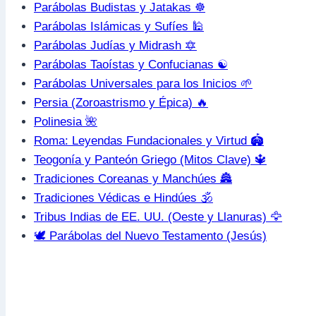
Parábolas Budistas y Jatakas ☸️
Parábolas Islámicas y Sufíes 🕌
Parábolas Judías y Midrash 🔯
Parábolas Taoístas y Confucianas ☯️
Parábolas Universales para los Inicios 🌱
Persia (Zoroastrismo y Épica) 🔥
Polinesia 🌺
Roma: Leyendas Fundacionales y Virtud 🏟️
Teogonía y Panteón Griego (Mitos Clave) 🔱
Tradiciones Coreanas y Manchúes 🏯
Tradiciones Védicas e Hindúes 🕉️
Tribus Indias de EE. UU. (Oeste y Llanuras) 🦅
🕊️ Parábolas del Nuevo Testamento (Jesús)