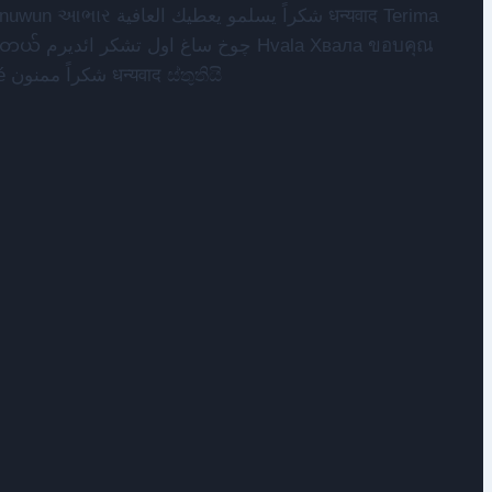
مهرباني Merci شكرا شكرا الله يكثر خيرك Rahmat नന്ദि Matur sokkor شكرا Dziękuję مننه Ẹ ṣé شكراً ممنون धन्यवाद ස්තුතියි