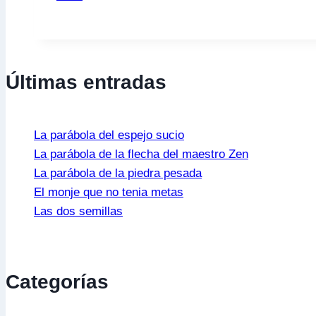
Parábola
del
Tigre
y
Últimas entradas
el
Dragón:
Dualidad
La parábola del espejo sucio
y
La parábola de la flecha del maestro Zen
Armonía
La parábola de la piedra pesada
El monje que no tenia metas
Las dos semillas
Categorías