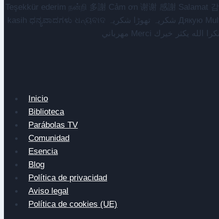
Teşekkür ederim நன்றி 多謝 Cảm ơn 谢谢 感謝 Salamat 감사합니다 سپاسگزارم متشکرم Na gode Asante Grazie Matur nuwun આભાર سلمو يعطيك العافية
kasih ಧನ್ಯವಾದಗಳು ଧନ୍ୟବାଦ شکریہ تھوڑا شکریہ Дякую Mulțumesc Dank u አመሰግናለሁ Daalụ Galatoomaa ကျေးဇူးတင်ပါတယ် چوخ ساغ اول تشکر ائدیرم Hvala Хвала ขอบคุณ
Inicio
Biblioteca
Parábolas TV
Comunidad
Esencia
Blog
Política de privacidad
Aviso legal
Política de cookies (UE)