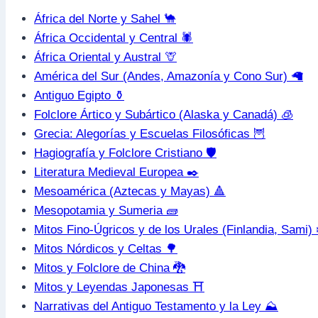
África del Norte y Sahel 🐪
África Occidental y Central 🕷️
África Oriental y Austral 🦒
América del Sur (Andes, Amazonía y Cono Sur) 🦙
Antiguo Egipto ⚱️
Folclore Ártico y Subártico (Alaska y Canadá) 🧊
Grecia: Alegorías y Escuelas Filosóficas 🦉
Hagiografía y Folclore Cristiano 🛡️
Literatura Medieval Europea ✒️
Mesoamérica (Aztecas y Mayas) 🔺
Mesopotamia y Sumeria 🧱
Mitos Fino-Úgricos y de los Urales (Finlandia, Sami) 
Mitos Nórdicos y Celtas 🌳
Mitos y Folclore de China 🐉
Mitos y Leyendas Japonesas ⛩️
Narrativas del Antiguo Testamento y la Ley ⛰️