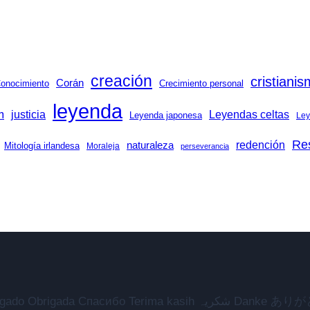
creación
cristiani
Corán
onocimiento
Crecimiento personal
leyenda
m
justicia
Leyendas celtas
Leyenda japonesa
Ley
Res
redención
naturaleza
Mitología irlandesa
Moraleja
perseverancia