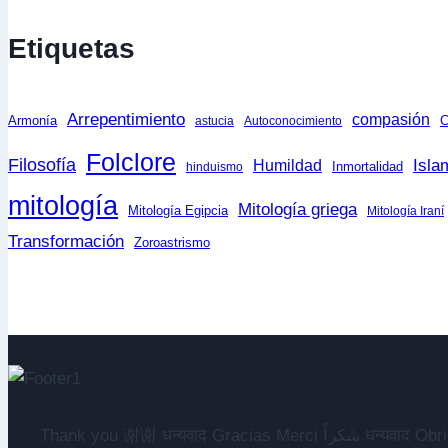
Etiquetas
Arrepentimiento
compasión
Armonía
C
astucia
Autoconocimiento
Folclore
Filosofía
Isla
Humildad
Inmortalidad
hinduismo
mitología
Mitología griega
Mitología Egipcia
Mitología Iraní
Transformación
Zoroastrismo
Thank you 谢谢 धन्यवाद Gracias Merci شكراً धन्यवाद Obrigado Obrigada Спасибо Terima kasih شکریہ Danke ありがとう Tank you شكراً متشكرين धन्यवाद ధన్యవాదములు