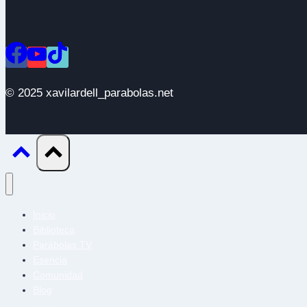
© 2025 xavilardell_parabolas.net
Inicio
Biblioteca
Parábolas TV
Esencia
Comunidad
Blog