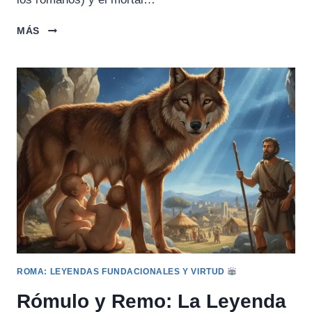
ENEAS
MÁS
Y
EL
ORIGEN
TROYANO
DE
ROMA
ROMA: LEYENDAS FUNDACIONALES Y VIRTUD
Rómulo y Remo: La Leyenda