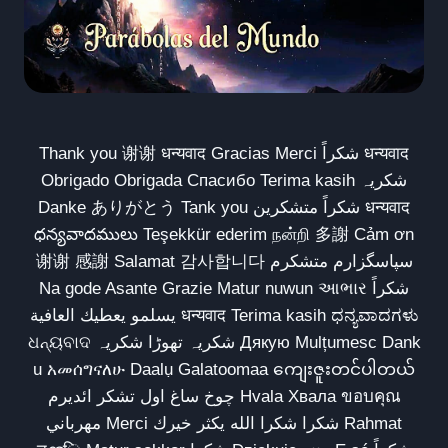
Thank you 谢谢 धन्यवाद Gracias Merci شكراً धन्यवाद
Obrigado Obrigada Спасибо Terima kasih شکریہ
Danke ありがとう Tank you شكراً متشكرين धन्यवाद
ధన్యవాదములు Teşekkür ederim நன்றி 多謝 Cảm ơn
谢谢 感謝 Salamat 감사합니다 سپاسگزارم متشکرم
Na gode Asante Grazie Matur nuwun આભાર شكراً
يسلمو يعطيك العافية धन्यवाद Terima kasih ಧನ್ಯವಾದಗಳು
ଧନ୍ୟବାଦ شکریہ تھوڑا شکریہ Дякую Mulțumesc Dank
u አመሰግናለሁ Daalụ Galatoomaa ကျေးဇူးတင်ပါတယ်
چوخ ساغ اول تشکر ائدیرم Hvala Хвала ขอบคุณ
مهرباني Merci شكرا شكرا الله يكثر خيرك Rahmat