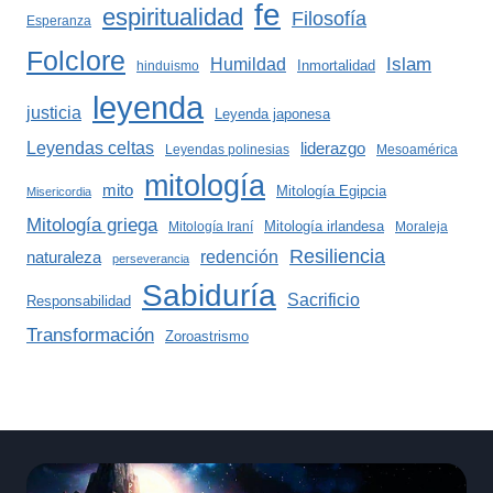
fe
espiritualidad
Filosofía
Esperanza
Folclore
Islam
Humildad
Inmortalidad
hinduismo
leyenda
justicia
Leyenda japonesa
Leyendas celtas
liderazgo
Leyendas polinesias
Mesoamérica
mitología
mito
Mitología Egipcia
Misericordia
Mitología griega
Mitología irlandesa
Mitología Iraní
Moraleja
Resiliencia
redención
naturaleza
perseverancia
Sabiduría
Sacrificio
Responsabilidad
Transformación
Zoroastrismo