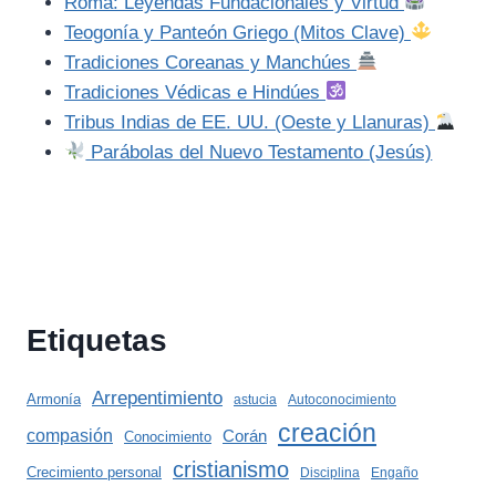
Roma: Leyendas Fundacionales y Virtud
Teogonía y Panteón Griego (Mitos Clave)
Tradiciones Coreanas y Manchúes
Tradiciones Védicas e Hindúes
Tribus Indias de EE. UU. (Oeste y Llanuras)
Parábolas del Nuevo Testamento (Jesús)
Etiquetas
Arrepentimiento
Armonía
astucia
Autoconocimiento
creación
compasión
Corán
Conocimiento
cristianismo
Crecimiento personal
Disciplina
Engaño