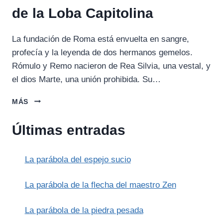
de la Loba Capitolina
La fundación de Roma está envuelta en sangre,
profecía y la leyenda de dos hermanos gemelos.
Rómulo y Remo nacieron de Rea Silvia, una vestal, y
el dios Marte, una unión prohibida. Su…
RÓMULO
MÁS
Y
REMO:
Últimas entradas
LA
LEYENDA
DE
La parábola del espejo sucio
LA
LOBA
CAPITOLINA
La parábola de la flecha del maestro Zen
La parábola de la piedra pesada