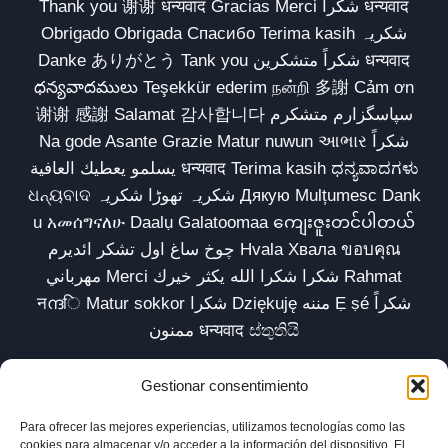
Thank you 谢谢 धन्यवाद Gracias Merci شكراً धन्यवाद
Obrigado Obrigada Спасибо Terima kasih شکریہ
Danke ありがとう Tank you شكراً متشكرين धन्यवाद
ధన్యవాదములు Teşekkür ederim நன்றி 多謝 Cảm ơn
谢谢 感謝 Salamat 감사합니다 سپاسگزارم متشکرم
Na gode Asante Grazie Matur nuwun આભાર شكراً
يسلمو يعطيك العافية धन्यवाद Terima kasih ಧನ್ಯವಾದಗಳು
ଧନ୍ୟବାଦ شکریہ تھوڑا شکریہ Дякую Mulțumesc Dank
u አመሰግናለሁ Daalụ Galatoomaa ကျေးဇူးတင်ပါတယ်
چوخ ساغ اول تشکر ائدیرم Hvala Хвала ขอบคุณ
مهرباني Merci شكرا شكرا الله يكثر خيرك Rahmat
नന്ദि Matur sokkor شكرا Dziękuję مننه Ẹ ṣé شكراً
ممنون धन्यवाद ස්තුතියි
Gestionar consentimiento
Para ofrecer las mejores experiencias, utilizamos tecnologías como las
Inicio
Biblioteca
Parábolas TV
Comunidad
cookies para almacenar y/o acceder a la información del dispositivo. El