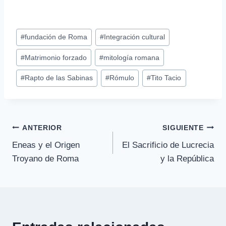
Etiquetas
#
fundación de Roma
#
Integración cultural
de
#
Matrimonio forzado
#
mitología romana
la
entrada:
#
Rapto de las Sabinas
#
Rómulo
#
Tito Tacio
Navegación
ANTERIOR
SIGUIENTE
Eneas y el Origen
El Sacrificio de Lucrecia
de
Troyano de Roma
y la República
entradas