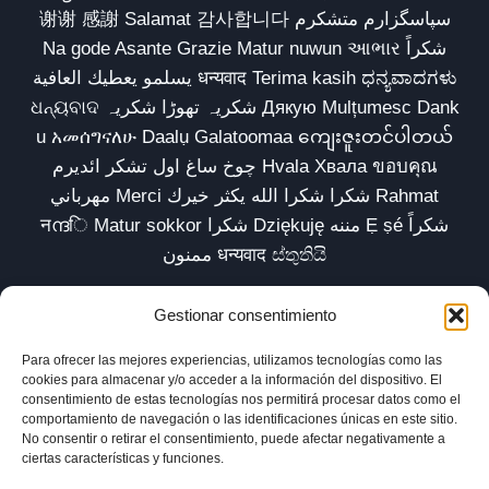
谢谢 感謝 Salamat 감사합니다 سپاسگزارم متشکرم
Na gode Asante Grazie Matur nuwun આભાર شكراً
يسلمو يعطيك العافية धन्यवाद Terima kasih ಧನ್ಯವಾದಗಳು
ଧନ୍ୟବାଦ شکریہ تھوڑا شکریہ Дякую Mulțumesc Dank
u አመሰግናለሁ Daalụ Galatoomaa ကျေးဇူးတင်ပါတယ်
چوخ ساغ اول تشکر ائدیرم Hvala Хвала ขอบคุณ
مهرباني Merci شكرا شكرا الله يكثر خيرك Rahmat
नന്ദि Matur sokkor شكرا Dziękuję مننه Ẹ ṣé شكراً
ممنون धन्यवाद ස්තුතියි
Gestionar consentimiento
Para ofrecer las mejores experiencias, utilizamos tecnologías como las
Inicio
Biblioteca
Parábolas TV
Comunidad
cookies para almacenar y/o acceder a la información del dispositivo. El
consentimiento de estas tecnologías nos permitirá procesar datos como el
Esencia
Blog
Política de privacidad
comportamiento de navegación o las identificaciones únicas en este sitio.
No consentir o retirar el consentimiento, puede afectar negativamente a
Aviso legal
Política de cookies (UE)
ciertas características y funciones.