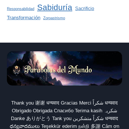
Sabiduría
Sacrificio
Responsabilidad
Transformación
Zoroastrismo
Thank you 谢谢 धन्यवाद Gracias Merci شكراً धन्यवाद
Obrigado Obrigada Спасибо Terima kasih شکریہ
Danke ありがとう Tank you شكراً متشكرين धन्यवाद
ధన్యవాదములు Teşekkür ederim நன்றி 多謝 Cảm ơn