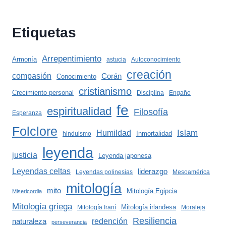
Etiquetas
Arrepentimiento
Armonía
astucia
Autoconocimiento
creación
compasión
Corán
Conocimiento
cristianismo
Crecimiento personal
Disciplina
Engaño
fe
espiritualidad
Filosofía
Esperanza
Folclore
Islam
Humildad
Inmortalidad
hinduismo
leyenda
justicia
Leyenda japonesa
Leyendas celtas
liderazgo
Leyendas polinesias
Mesoamérica
mitología
mito
Mitología Egipcia
Misericordia
Mitología griega
Mitología irlandesa
Mitología Iraní
Moraleja
Resiliencia
redención
naturaleza
perseverancia