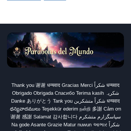
Thank you 谢谢 धन्यवाद Gracias Merci شكراً धन्यवाद
Obrigado Obrigada Спасибо Terima kasih شکریہ
Danke ありがとう Tank you شكراً متشكرين धन्यवाद
ధన్యవాదములు Teşekkür ederim நன்றி 多謝 Cảm ơn
谢谢 感謝 Salamat 감사합니다 سپاسگزارم متشکرم
Na gode Asante Grazie Matur nuwun આભાર شكراً