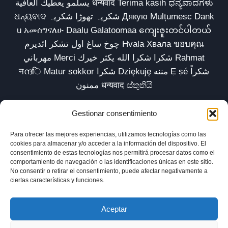
يسلمو يعطيك العافية धन्यवाद Terima kasih ಧನ್ಯವಾದಗಳು
ଧନ୍ୟବାଦ شکریہ تھوڑا شکریہ Дякую Mulțumesc Dank
u አመሰግናለሁ Daalụ Galatoomaa ကျေးဇူးတင်ပါတယ်
چوخ ساغ اول تشکر ائدیرم Hvala Хвала ขอบคุณ
مهرباني Merci شكرا شكرا الله يكثر خيرك Rahmat
नന്ദि Matur sokkor شكرا Dziękuję مننه Ẹ ṣé شكراً
ممنون धन्यवाद ස්තුතියි
Gestionar consentimiento
Para ofrecer las mejores experiencias, utilizamos tecnologías como las
Inicio
Biblioteca
Parábolas TV
Comunidad
cookies para almacenar y/o acceder a la información del dispositivo. El
consentimiento de estas tecnologías nos permitirá procesar datos como el
Esencia
Blog
Política de privacidad
comportamiento de navegación o las identificaciones únicas en este sitio.
No consentir o retirar el consentimiento, puede afectar negativamente a
Aviso legal
Política de cookies (UE)
ciertas características y funciones.
Aceptar