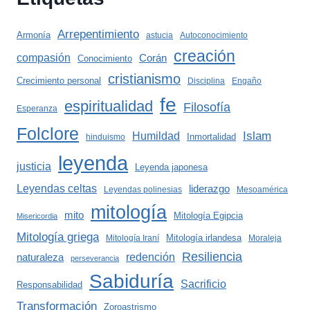
Arrepentimiento
Armonía
astucia
Autoconocimiento
creación
compasión
Corán
Conocimiento
cristianismo
Crecimiento personal
Disciplina
Engaño
fe
espiritualidad
Filosofía
Esperanza
Folclore
Islam
Humildad
Inmortalidad
hinduismo
leyenda
justicia
Leyenda japonesa
Leyendas celtas
liderazgo
Leyendas polinesias
Mesoamérica
mitología
mito
Mitología Egipcia
Misericordia
Mitología griega
Mitología irlandesa
Mitología Iraní
Moraleja
Resiliencia
redención
naturaleza
perseverancia
Sabiduría
Sacrificio
Responsabilidad
Transformación
Zoroastrismo