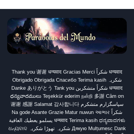
Thank you 谢谢 धन्यवाद Gracias Merci شكراً धन्यवाद
Obrigado Obrigada Спасибо Terima kasih شکریہ
Danke ありがとう Tank you شكراً متشكرين धन्यवाद
ధన్యవాదములు Teşekkür ederim நன்றி 多謝 Cảm ơn
谢谢 感謝 Salamat 감사합니다 سپاسگزارم متشکرم
Na gode Asante Grazie Matur nuwun આભાર شكراً
يسلمو يعطيك العافية धन्यवाद Terima kasih ಧನ್ಯವಾದಗಳು
ଧନ୍ୟବାଦ شکریہ تھوڑا شکریہ Дякую Mulțumesc Dank