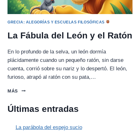
GRECIA: ALEGORÍAS Y ESCUELAS FILOSÓFICAS
La Fábula del León y el Ratón
En lo profundo de la selva, un león dormía
plácidamente cuando un pequeño ratón, sin darse
cuenta, corrió sobre su nariz y lo despertó. El león,
furioso, atrapó al ratón con su pata,…
LA
MÁS
FÁBULA
DEL
Últimas entradas
LEÓN
Y
EL
La parábola del espejo sucio
RATÓN