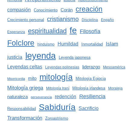
astucia
Autoconocimiento
creación
compasión
Corán
Conocimiento
cristianismo
Crecimiento personal
Disciplina
Engaño
fe
espiritualidad
Filosofía
Esperanza
Folclore
Islam
Humildad
Inmortalidad
hinduismo
leyenda
justicia
Leyenda japonesa
Leyendas celtas
liderazgo
Leyendas polinesias
Mesoamérica
mitología
mito
Mitología Egipcia
Misericordia
Mitología griega
Mitología irlandesa
Mitología Iraní
Moraleja
Resiliencia
redención
naturaleza
perseverancia
Sabiduría
Sacrificio
Responsabilidad
Transformación
Zoroastrismo