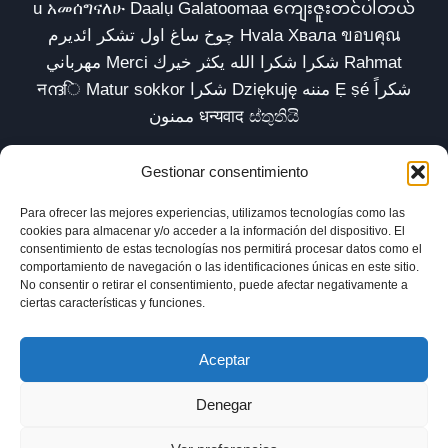
u አመሰግናለሁ Daalụ Galatoomaa ကျေးဇူးတင်ပါတယ်
چوخ ساغ اول تشکر ائدیرم Hvala Хвала ขอบคุณ
مهرباني Merci شكرا شكرا الله يكثر خيرك Rahmat
नന്ദि Matur sokkor شكرا Dziękuję مننه Ẹ ṣé شكراً
ممنون धन्यवाद ස්තුතියි
Gestionar consentimiento
Para ofrecer las mejores experiencias, utilizamos tecnologías como las
Inicio
Biblioteca
Parábolas TV
Comunidad
cookies para almacenar y/o acceder a la información del dispositivo. El
consentimiento de estas tecnologías nos permitirá procesar datos como el
Esencia
Blog
Política de privacidad
comportamiento de navegación o las identificaciones únicas en este sitio.
No consentir o retirar el consentimiento, puede afectar negativamente a
Aviso legal
Política de cookies (UE)
ciertas características y funciones.
Aceptar
Denegar