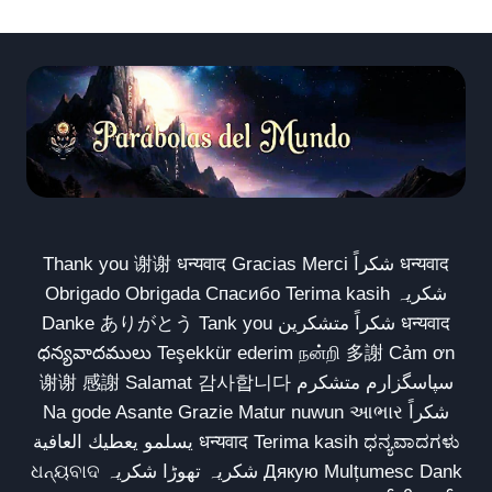
Thank you 谢谢 धन्यवाद Gracias Merci شكراً धन्यवाद
Obrigado Obrigada Спасибо Terima kasih شکریہ
Danke ありがとう Tank you شكراً متشكرين धन्यवाद
ధన్యవాదములు Teşekkür ederim நன்றி 多謝 Cảm ơn
谢谢 感謝 Salamat 감사합니다 سپاسگزارم متشکرم
Na gode Asante Grazie Matur nuwun આભાર شكراً
يسلمو يعطيك العافية धन्यवाद Terima kasih ಧನ್ಯವಾದಗಳು
ଧନ୍ୟବାଦ شکریہ تھوڑا شکریہ Дякую Mulțumesc Dank