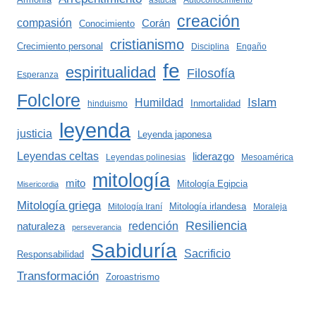
astucia
Autoconocimiento
creación
compasión
Corán
Conocimiento
cristianismo
Crecimiento personal
Disciplina
Engaño
fe
espiritualidad
Filosofía
Esperanza
Folclore
Islam
Humildad
Inmortalidad
hinduismo
leyenda
justicia
Leyenda japonesa
Leyendas celtas
liderazgo
Leyendas polinesias
Mesoamérica
mitología
mito
Mitología Egipcia
Misericordia
Mitología griega
Mitología irlandesa
Mitología Iraní
Moraleja
Resiliencia
redención
naturaleza
perseverancia
Sabiduría
Sacrificio
Responsabilidad
Transformación
Zoroastrismo