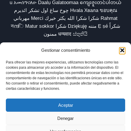
u አመሰግናለሁ Daalụ Galatoomaa ကျေးဇူးတင်ပါတယ်
چوخ ساغ اول تشکر ائدیرم Hvala Хвала ขอบคุณ
مهرباني Merci شكرا شكرا الله يكثر خيرك Rahmat
नന്ദि Matur sokkor شكرا Dziękuję مننه Ẹ ṣé شكراً
ممنون धन्यवाद ස්තුතියි
Gestionar consentimiento
Para ofrecer las mejores experiencias, utilizamos tecnologías como las
Inicio
Biblioteca
Parábolas TV
Comunidad
cookies para almacenar y/o acceder a la información del dispositivo. El
consentimiento de estas tecnologías nos permitirá procesar datos como el
Esencia
Blog
Política de privacidad
comportamiento de navegación o las identificaciones únicas en este sitio.
No consentir o retirar el consentimiento, puede afectar negativamente a
Aviso legal
Política de cookies (UE)
ciertas características y funciones.
Aceptar
Denegar