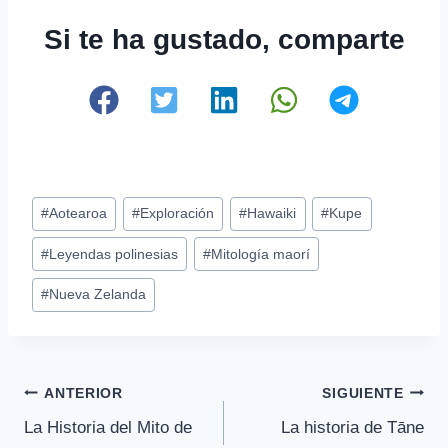
Si te ha gustado, comparte
Etiquetas
#
Aotearoa
#
Exploración
#
Hawaiki
#
Kupe
de
#
Leyendas polinesias
#
Mitología maorí
la
entrada:
#
Nueva Zelanda
Navegación
ANTERIOR
SIGUIENTE
La Historia del Mito de
La historia de Tāne
de