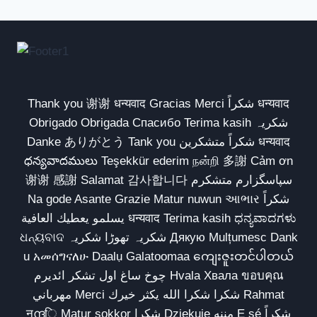
Thank you 谢谢 धन्यवाद Gracias Merci شكراً धन्यवाद
Obrigado Obrigada Спасибо Terima kasih شکریہ
Danke ありがとう Tank you شكراً متشكرين धन्यवाद
ధన్యవాదములు Teşekkür ederim நன்றி 多謝 Cảm ơn
谢谢 感謝 Salamat 감사합니다 سپاسگزارم متشکرم
Na gode Asante Grazie Matur nuwun આભાર شكراً
يسلمو يعطيك العافية धन्यवाद Terima kasih ಧನ್ಯವಾದಗಳು
ଧନ୍ୟବାଦ شکریہ تھوڑا شکریہ Дякую Mulțumesc Dank
u አመሰግናለሁ Daalụ Galatoomaa ကျေးဇူးတင်ပါတယ်
چوخ ساغ اول تشکر ائدیرم Hvala Хвала ขอบคุณ
مهرباني Merci شكرا شكرا الله يكثر خيرك Rahmat
नന്ദि Matur sokkor شكرا Dziękuję مننه Ẹ ṣé شكراً