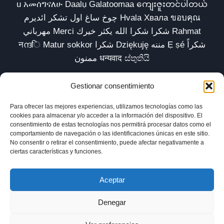
u አመሰግናለሁ Daalụ Galatoomaa ကျေးဇူးတင်ပါတယ်
چوخ ساغ اول تشکر ائدیرم Hvala Хвала ขอบคุณ
مهرباني Merci شكرا شكرا الله يكثر خيرك Rahmat
नന്ദि Matur sokkor شكرا Dziękuję مننه Ẹ ṣé شكراً
ممنون धन्यवाद ස්තුතියි
Gestionar consentimiento
Para ofrecer las mejores experiencias, utilizamos tecnologías como las
Inicio
Biblioteca
Parábolas TV
Comunidad
cookies para almacenar y/o acceder a la información del dispositivo. El
consentimiento de estas tecnologías nos permitirá procesar datos como el
Esencia
Blog
Política de privacidad
comportamiento de navegación o las identificaciones únicas en este sitio.
No consentir o retirar el consentimiento, puede afectar negativamente a
Aviso legal
Política de cookies (UE)
ciertas características y funciones.
Aceptar
Denegar