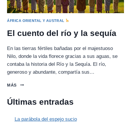
ÁFRICA ORIENTAL Y AUSTRAL
El cuento del río y la sequía
En las tierras fértiles bañadas por el majestuoso
Nilo, donde la vida florece gracias a sus aguas, se
contaba la historia del Río y la Sequía. El río,
generoso y abundante, compartía sus…
EL
MÁS
CUENTO
DEL
Últimas entradas
RÍO
Y
LA
La parábola del espejo sucio
SEQUÍA