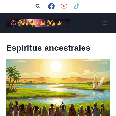
Saltar
al
contenido
Espíritus ancestrales