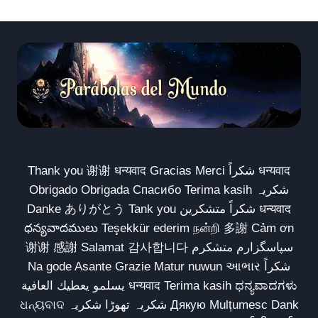
Thank you 谢谢 धन्यवाद Gracias Merci شكراً धन्यवाद
Obrigado Obrigada Спасибо Terima kasih شکریہ
Danke ありがとう Tank you شكراً متشكرين धन्यवाद
ధన్యవాదములు Teşekkür ederim நன்றி 多謝 Cảm ơn
谢谢 感謝 Salamat 감사합니다 سپاسگزارم متشکرم
Na gode Asante Grazie Matur nuwun આભાર شكراً
يسلمو يعطيك العافية धन्यवाद Terima kasih ಧನ್ಯವಾದಗಳು
ଧନ୍ୟବାଦ شکریہ تھوڑا شکریہ Дякую Mulțumesc Dank