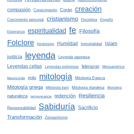
astucia
Autoconocimiento
creación
compasión
Corán
Conocimiento
cristianismo
Crecimiento personal
Disciplina
Engaño
fe
espiritualidad
Filosofía
Esperanza
Folclore
Islam
Humildad
Inmortalidad
hinduismo
leyenda
justicia
Leyenda japonesa
Leyendas celtas
liderazgo
Leyendas polinesias
Mesoamérica
mitología
mito
Mitología Egipcia
Misericordia
Mitología griega
Mitología irlandesa
Mitología Iraní
Moraleja
Resiliencia
redención
naturaleza
perseverancia
Sabiduría
Sacrificio
Responsabilidad
Transformación
Zoroastrismo