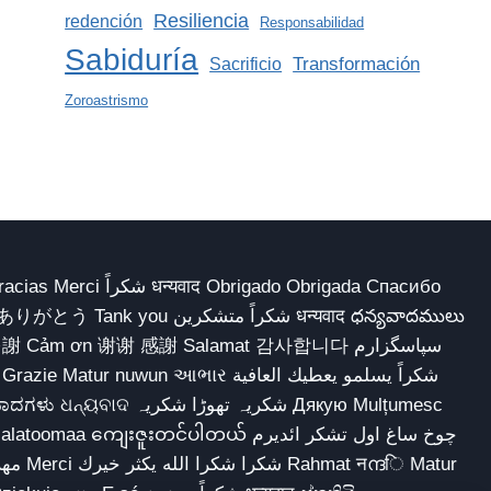
Resiliencia
redención
Responsabilidad
Sabiduría
Transformación
Sacrificio
Zoroastrismo
 Obrigado Obrigada Спасибо
多謝 Cảm ơn 谢谢 感謝 Salamat 감사합니다 سپاسگزارم
شکریہ تھوڑا ش Дякую Mulțumesc
ျေးဇူးတင်ပါတယ် چوخ ساغ اول تشکر ائدیرم