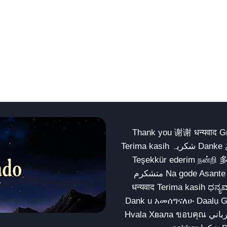
Thank you 谢谢 धन्यवाद Gracias Merci شكراً धन्यवाद
Terima kasih شکریہ Danke ありがとう Tank you شكراً متشكرين धन्यवाद ధన్యవాదములు
Teşekkür ederim நன்றி 
متشکرم Na gode Asante Grazie Matur nuwun આભાર شكراً يسلمو يعطيك العافية
धन्यवाद Terima kasih ಧನ್ಯವಾದಗಳು ଧନ୍ୟବାଦ کریہ
Dank u አመሰግናለሁ Daalụ Galatoomaa က
Hvala Хвала ขอบคุณ مهرباني Merci شكرا شكرا الله يكثر خيرك Rahmat नന്ദि Matur