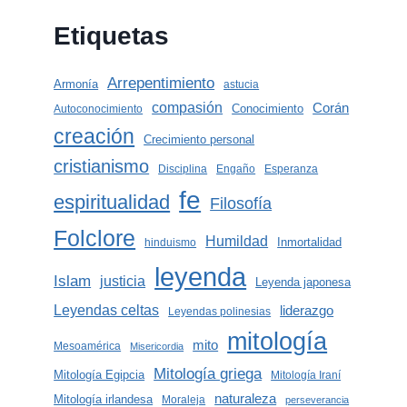
Etiquetas
Arrepentimiento
Armonía
astucia
compasión
Corán
Conocimiento
Autoconocimiento
creación
Crecimiento personal
cristianismo
Disciplina
Engaño
Esperanza
fe
espiritualidad
Filosofía
Folclore
Humildad
Inmortalidad
hinduismo
leyenda
Islam
justicia
Leyenda japonesa
Leyendas celtas
liderazgo
Leyendas polinesias
mitología
mito
Mesoamérica
Misericordia
Mitología griega
Mitología Egipcia
Mitología Iraní
naturaleza
Mitología irlandesa
Moraleja
perseverancia