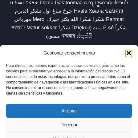
u አመሰግናለሁ Daalụ Galatoomaa ကျေးဇူးတင်ပါတယ်
چوخ ساغ اول تشکر ائدیرم Hvala Хвала ขอบคุณ
مهرباني Merci شكرا شكرا الله يكثر خيرك Rahmat
नന്ദि Matur sokkor شكرا Dziękuję مننه Ẹ ṣé شكراً
ممنون धन्यवाद ස්තුතියි
Gestionar consentimiento
Para ofrecer las mejores experiencias, utilizamos tecnologías como las
Inicio
Biblioteca
Parábolas TV
Comunidad
cookies para almacenar y/o acceder a la información del dispositivo. El
consentimiento de estas tecnologías nos permitirá procesar datos como el
Esencia
Blog
Política de privacidad
comportamiento de navegación o las identificaciones únicas en este sitio.
No consentir o retirar el consentimiento, puede afectar negativamente a
Aviso legal
Política de cookies (UE)
ciertas características y funciones.
Aceptar
Denegar