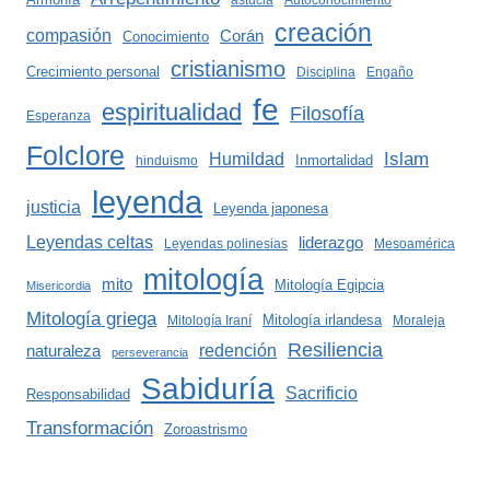
astucia
Autoconocimiento
creación
compasión
Corán
Conocimiento
cristianismo
Crecimiento personal
Disciplina
Engaño
fe
espiritualidad
Filosofía
Esperanza
Folclore
Islam
Humildad
Inmortalidad
hinduismo
leyenda
justicia
Leyenda japonesa
Leyendas celtas
liderazgo
Leyendas polinesias
Mesoamérica
mitología
mito
Mitología Egipcia
Misericordia
Mitología griega
Mitología irlandesa
Mitología Iraní
Moraleja
Resiliencia
redención
naturaleza
perseverancia
Sabiduría
Sacrificio
Responsabilidad
Transformación
Zoroastrismo