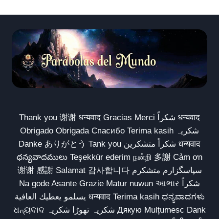
Thank you 谢谢 धन्यवाद Gracias Merci شكراً धन्यवाद
Obrigado Obrigada Спасибо Terima kasih شکریہ
Danke ありがとう Tank you شكراً متشكرين धन्यवाद
ధన్యవాదములు Teşekkür ederim நன்றி 多謝 Cảm ơn
谢谢 感謝 Salamat 감사합니다 سپاسگزارم متشکرم
Na gode Asante Grazie Matur nuwun આભાર شكراً
يسلمو يعطيك العافية धन्यवाद Terima kasih ಧನ್ಯವಾದಗಳು
ଧନ୍ୟବାଦ شکریہ تھوڑا شکریہ Дякую Mulțumesc Dank