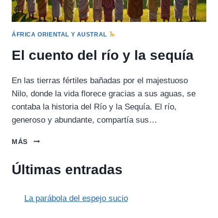
ÁFRICA ORIENTAL Y AUSTRAL
El cuento del río y la sequía
En las tierras fértiles bañadas por el majestuoso
Nilo, donde la vida florece gracias a sus aguas, se
contaba la historia del Río y la Sequía. El río,
generoso y abundante, compartía sus…
EL
MÁS
CUENTO
DEL
Últimas entradas
RÍO
Y
LA
La parábola del espejo sucio
SEQUÍA