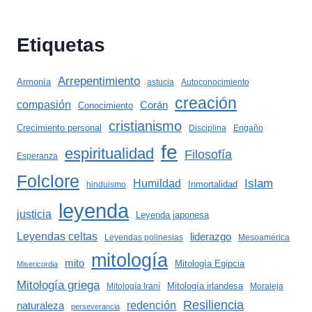
Etiquetas
Arrepentimiento
Armonía
astucia
Autoconocimiento
creación
compasión
Corán
Conocimiento
cristianismo
Crecimiento personal
Disciplina
Engaño
fe
espiritualidad
Filosofía
Esperanza
Folclore
Islam
Humildad
Inmortalidad
hinduismo
leyenda
justicia
Leyenda japonesa
Leyendas celtas
liderazgo
Leyendas polinesias
Mesoamérica
mitología
mito
Mitología Egipcia
Misericordia
Mitología griega
Mitología irlandesa
Mitología Iraní
Moraleja
Resiliencia
redención
naturaleza
perseverancia