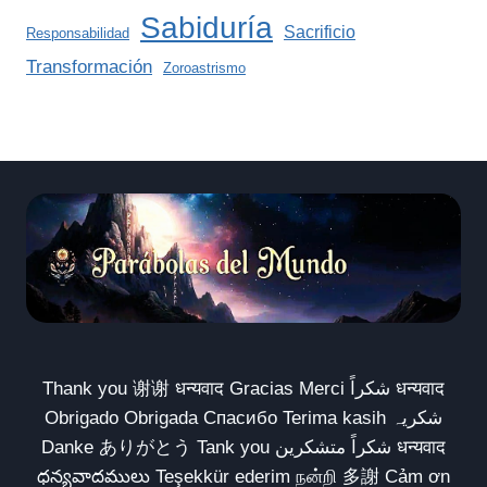
Sabiduría
Sacrificio
Responsabilidad
Transformación
Zoroastrismo
Thank you 谢谢 धन्यवाद Gracias Merci شكراً धन्यवाद
Obrigado Obrigada Спасибо Terima kasih شکریہ
Danke ありがとう Tank you شكراً متشكرين धन्यवाद
ధన్యవాదములు Teşekkür ederim நன்றி 多謝 Cảm ơn