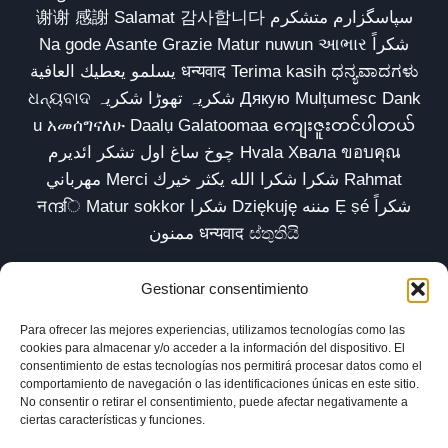
谢谢 感謝 Salamat 감사합니다 سپاسگزارم متشکرم
Na gode Asante Grazie Matur nuwun આભાર شكراً
يسلمو يعطيك العافية धन्यवाद Terima kasih ಧನ್ಯವಾದಗಳು
ଧନ୍ୟବାଦ شکریہ تھوڑا شکریہ Дякую Mulțumesc Dank
u አመሰግናለሁ Daalụ Galatoomaa ကျေးဇူးတင်ပါတယ်
چوخ ساغ اول تشکر ائدیرم Hvala Хвала ขอบคุณ
مهرباني Merci شكرا شكرا الله يكثر خيرك Rahmat
नന്ദि Matur sokkor شكرا Dziękuję مننه Ẹ ṣé شكراً
ممنون धन्यवाद ස්තුතියි
Gestionar consentimiento
Para ofrecer las mejores experiencias, utilizamos tecnologías como las
Inicio
Biblioteca
Parábolas TV
Comunidad
cookies para almacenar y/o acceder a la información del dispositivo. El
consentimiento de estas tecnologías nos permitirá procesar datos como el
Esencia
Blog
Política de privacidad
comportamiento de navegación o las identificaciones únicas en este sitio.
No consentir o retirar el consentimiento, puede afectar negativamente a
Aviso legal
Política de cookies (UE)
ciertas características y funciones.