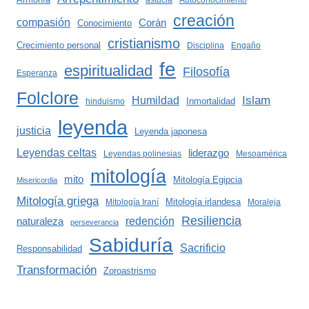
astucia
Autoconocimiento
creación
compasión
Corán
Conocimiento
cristianismo
Crecimiento personal
Disciplina
Engaño
fe
espiritualidad
Filosofía
Esperanza
Folclore
Islam
Humildad
Inmortalidad
hinduismo
leyenda
justicia
Leyenda japonesa
Leyendas celtas
liderazgo
Leyendas polinesias
Mesoamérica
mitología
mito
Mitología Egipcia
Misericordia
Mitología griega
Mitología irlandesa
Mitología Iraní
Moraleja
Resiliencia
redención
naturaleza
perseverancia
Sabiduría
Sacrificio
Responsabilidad
Transformación
Zoroastrismo