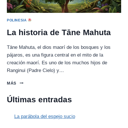
POLINESIA
La historia de Tāne Mahuta
Tāne Mahuta, el dios maorí de los bosques y los
pájaros, es una figura central en el mito de la
creación maorí. Es uno de los muchos hijos de
Ranginui (Padre Cielo) y…
LA
MÁS
HISTORIA
DE
Últimas entradas
TĀNE
MAHUTA
La parábola del espejo sucio