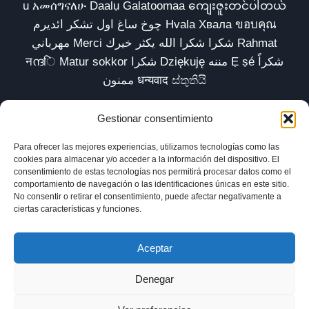
u አመሰግናለሁ Daalụ Galatoomaa ကျေးဇူးတင်ပါတယ်
چوخ ساغ اول تشکر ائدیرم Hvala Хвала ขอบคุณ
مهرباني Merci شكرا شكرا الله يكثر خيرك Rahmat
नന്ദि Matur sokkor شكرا Dziękuję مننه Ẹ ṣé شكراً
ممنون धन्यवाद ස්තුතියි
Gestionar consentimiento
Para ofrecer las mejores experiencias, utilizamos tecnologías como las
Inicio
Biblioteca
Parábolas TV
Comunidad
cookies para almacenar y/o acceder a la información del dispositivo. El
consentimiento de estas tecnologías nos permitirá procesar datos como el
Esencia
Blog
Política de privacidad
comportamiento de navegación o las identificaciones únicas en este sitio.
No consentir o retirar el consentimiento, puede afectar negativamente a
Aviso legal
Política de cookies (UE)
ciertas características y funciones.
Aceptar
Denegar