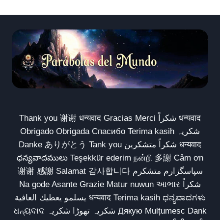
Thank you 谢谢 धन्यवाद Gracias Merci شكراً धन्यवाद
Obrigado Obrigada Спасибо Terima kasih شکریہ
Danke ありがとう Tank you شكراً متشكرين धन्यवाद
ధన్యవాదములు Teşekkür ederim நன்றி 多謝 Cảm ơn
谢谢 感謝 Salamat 감사합니다 سپاسگزارم متشکرم
Na gode Asante Grazie Matur nuwun આભાર شكراً
يسلمو يعطيك العافية धन्यवाद Terima kasih ಧನ್ಯವಾದಗಳು
ଧନ୍ୟବାଦ شکریہ تھوڑا شکریہ Дякую Mulțumesc Dank