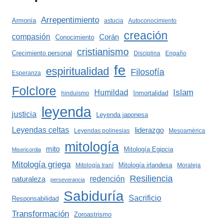
Arrepentimiento
Armonía
astucia
Autoconocimiento
creación
compasión
Corán
Conocimiento
cristianismo
Crecimiento personal
Disciplina
Engaño
fe
espiritualidad
Filosofía
Esperanza
Folclore
Islam
Humildad
Inmortalidad
hinduismo
leyenda
justicia
Leyenda japonesa
Leyendas celtas
liderazgo
Leyendas polinesias
Mesoamérica
mitología
mito
Mitología Egipcia
Misericordia
Mitología griega
Mitología irlandesa
Mitología Iraní
Moraleja
Resiliencia
redención
naturaleza
perseverancia
Sabiduría
Sacrificio
Responsabilidad
Transformación
Zoroastrismo