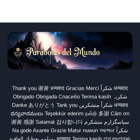
Thank you 谢谢 धन्यवाद Gracias Merci شكراً धन्यवाद
Obrigado Obrigada Спасибо Terima kasih شکریہ
Danke ありがとう Tank you شكراً متشكرين धन्यवाद
ధన్యవాదములు Teşekkür ederim நன்றி 多謝 Cảm ơn
谢谢 感謝 Salamat 감사합니다 سپاسگزارم متشکرم
Na gode Asante Grazie Matur nuwun આભાર شكراً
يسلمو يعطيك العافية धन्यवाद Terima kasih ಧನ್ಯವಾದಗಳು