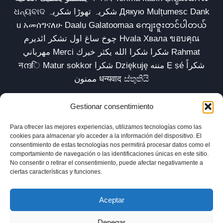
ଧନ୍ୟବାଦ شکریہ تھوڑا شکریہ Дякую Mulțumesc Dank
u አመሰግናለሁ Daalụ Galatoomaa ကျေးဇူးတင်ပါတယ်
چوخ ساغ اول تشکر ائدیرم Hvala Хвала ขอบคุณ
مهرباني Merci شكرا شكرا الله يكثر خيرك Rahmat
नന്ദि Matur sokkor شكرا Dziękuję مننه Ẹ ṣé شكراً
ممنون धन्यवाद ස්තුතියි
Gestionar consentimiento
Para ofrecer las mejores experiencias, utilizamos tecnologías como las
Inicio
Biblioteca
Parábolas TV
Comunidad
cookies para almacenar y/o acceder a la información del dispositivo. El
consentimiento de estas tecnologías nos permitirá procesar datos como el
Esencia
Blog
Política de privacidad
comportamiento de navegación o las identificaciones únicas en este sitio.
No consentir o retirar el consentimiento, puede afectar negativamente a
Aviso legal
Política de cookies (UE)
ciertas características y funciones.
Aceptar
Denegar