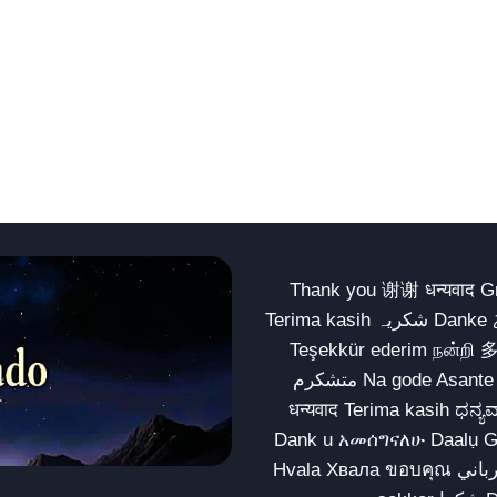
Thank you 谢谢 धन्यवाद Gracias Merci شكراً धन्यवाद
Terima kasih شکریہ Danke ありがとう Tank you شكراً متشكرين धन्यवाद ధన్యవాదములు
Teşekkür ederim நன்றி 
متشکرم Na gode Asante Grazie Matur nuwun આભાર شكراً يسلمو يعطيك العافية
धन्यवाद Terima kasih ಧನ್ಯವಾದಗಳು ଧନ୍ୟବାଦ کریہ
Dank u አመሰግናለሁ Daalụ Galatoomaa က
Hvala Хвала ขอบคุณ مهرباني Merci شكرا شكرا الله يكثر خيرك Rahmat नന്ദि Matur