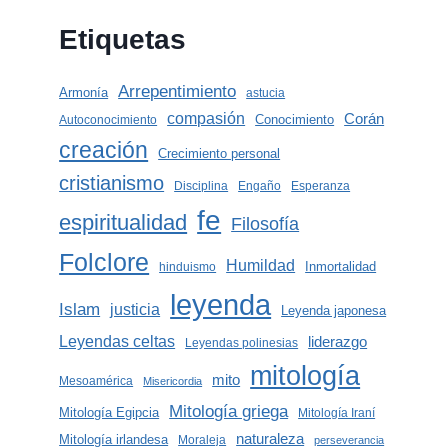
Etiquetas
Arrepentimiento
Armonía
astucia
compasión
Corán
Conocimiento
Autoconocimiento
creación
Crecimiento personal
cristianismo
Disciplina
Engaño
Esperanza
fe
espiritualidad
Filosofía
Folclore
Humildad
Inmortalidad
hinduismo
leyenda
Islam
justicia
Leyenda japonesa
Leyendas celtas
liderazgo
Leyendas polinesias
mitología
mito
Mesoamérica
Misericordia
Mitología griega
Mitología Egipcia
Mitología Iraní
naturaleza
Mitología irlandesa
Moraleja
perseverancia