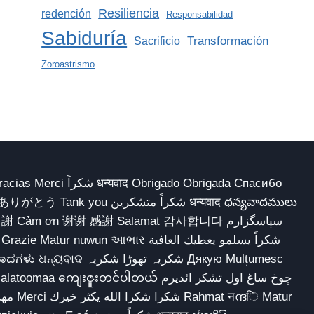
Resiliencia
redención
Responsabilidad
Sabiduría
Transformación
Sacrificio
Zoroastrismo
 Obrigado Obrigada Спасибо
多謝 Cảm ơn 谢谢 感謝 Salamat 감사합니다 سپاسگزارم
شکریہ تھوڑا ش Дякую Mulțumesc
ျေးဇူးတင်ပါတယ် چوخ ساغ اول تشکر ائدیرم