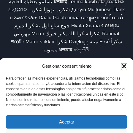
يسلمو يعطيك العافية धन्यवाद Terima kasih ಧನ್ಯವಾದಗಳು
ଧନ୍ୟବାଦ شکریہ تھوڑا شکریہ Дякую Mulțumesc Dank
u አመሰግናለሁ Daalụ Galatoomaa ကျေးဇူးတင်ပါတယ်
چوخ ساغ اول تشکر ائدیرم Hvala Хвала ขอบคุณ
مهرباني Merci شكرا شكرا الله يكثر خيرك Rahmat
नന്ദि Matur sokkor شكرا Dziękuję مننه Ẹ ṣé شكراً
ممنون धन्यवाद ස්තුතියි
Gestionar consentimiento
Para ofrecer las mejores experiencias, utilizamos tecnologías como las
Inicio
Biblioteca
Parábolas TV
Comunidad
cookies para almacenar y/o acceder a la información del dispositivo. El
consentimiento de estas tecnologías nos permitirá procesar datos como el
Esencia
Blog
Política de privacidad
comportamiento de navegación o las identificaciones únicas en este sitio.
No consentir o retirar el consentimiento, puede afectar negativamente a
Aviso legal
Política de cookies (UE)
ciertas características y funciones.
Aceptar