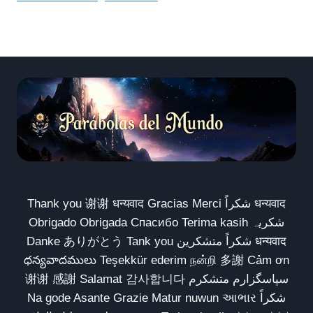
Thank you 谢谢 धन्यवाद Gracias Merci شكراً धन्यवाद
Obrigado Obrigada Спасибо Terima kasih شکریہ
Danke ありがとう Tank you شكراً متشكرين धन्यवाद
ధన్యవాదములు Teşekkür ederim நன்றி 多謝 Cảm ơn
谢谢 感謝 Salamat 감사합니다 سپاسگزارم متشکرم
Na gode Asante Grazie Matur nuwun આભાર شكراً