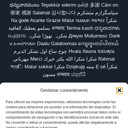
ధన్యవాదములు Teşekkür ederim நன்றி 多謝 Cảm ơn
谢谢 感謝 Salamat 감사합니다 سپاسگزارم متشکرم
Na gode Asante Grazie Matur nuwun આભાર شكراً
يسلمو يعطيك العافية धन्यवाद Terima kasih ಧನ್ಯವಾದಗಳು
ଧନ୍ୟବାଦ شکریہ تھوڑا شکریہ Дякую Mulțumesc Dank
u አመሰግናለሁ Daalụ Galatoomaa ကျေးဇူးတင်ပါတယ်
چوخ ساغ اول تشکر ائدیرم Hvala Хвала ขอบคุณ
مهرباني Merci شكرا شكرا الله يكثر خيرك Rahmat
नന്ദि Matur sokkor شكرا Dziękuję مننه Ẹ ṣé شكراً
ممنون धन्यवाद ස්තුතියි
Gestionar consentimiento
Para ofrecer las mejores experiencias, utilizamos tecnologías como las
Inicio
Biblioteca
Parábolas TV
Comunidad
cookies para almacenar y/o acceder a la información del dispositivo. El
consentimiento de estas tecnologías nos permitirá procesar datos como el
Esencia
Blog
Política de privacidad
comportamiento de navegación o las identificaciones únicas en este sitio.
No consentir o retirar el consentimiento, puede afectar negativamente a
Aviso legal
Política de cookies (UE)
ciertas características y funciones.