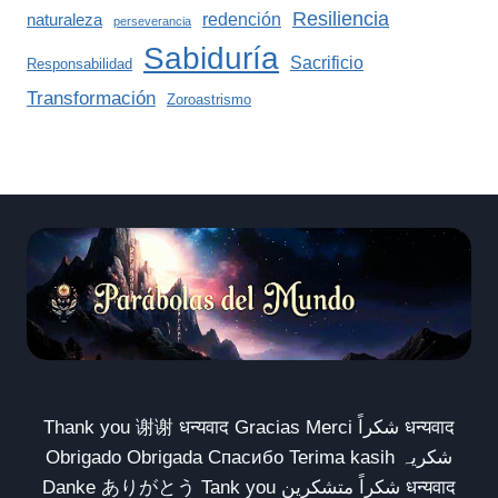
Resiliencia
redención
naturaleza
perseverancia
Sabiduría
Sacrificio
Responsabilidad
Transformación
Zoroastrismo
Thank you 谢谢 धन्यवाद Gracias Merci شكراً धन्यवाद
Obrigado Obrigada Спасибо Terima kasih شکریہ
Danke ありがとう Tank you شكراً متشكرين धन्यवाद