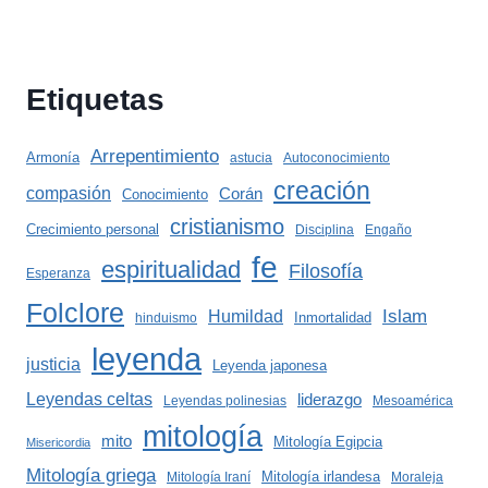
Etiquetas
Arrepentimiento
Armonía
astucia
Autoconocimiento
creación
compasión
Corán
Conocimiento
cristianismo
Crecimiento personal
Disciplina
Engaño
fe
espiritualidad
Filosofía
Esperanza
Folclore
Islam
Humildad
Inmortalidad
hinduismo
leyenda
justicia
Leyenda japonesa
Leyendas celtas
liderazgo
Leyendas polinesias
Mesoamérica
mitología
mito
Mitología Egipcia
Misericordia
Mitología griega
Mitología irlandesa
Mitología Iraní
Moraleja