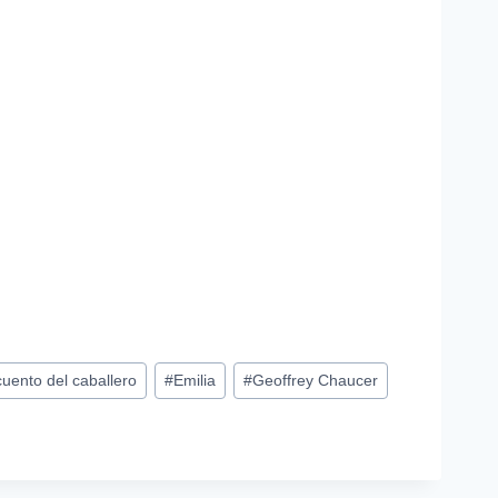
cuento del caballero
#
Emilia
#
Geoffrey Chaucer