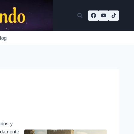
log
ados y
didamente