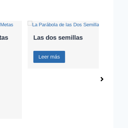
Las dos semillas
El Ba
Leer más
Leer 