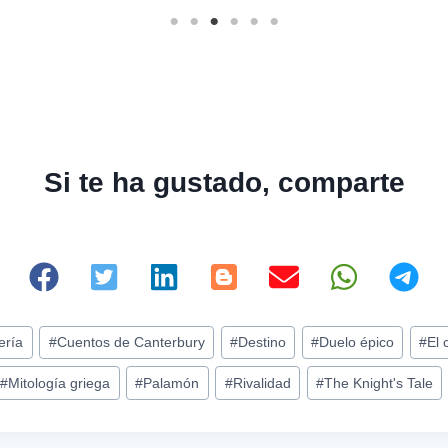
Si te ha gustado, comparte
ería
#
Cuentos de Canterbury
#
Destino
#
Duelo épico
#
El 
#
Mitología griega
#
Palamón
#
Rivalidad
#
The Knight's Tale