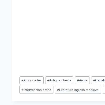
Etiquetas
#
Amor cortés
#
Antigua Grecia
#
Arcite
#
Caball
de
#
Intervención divina
#
Literatura inglesa medieval
la
entrada: