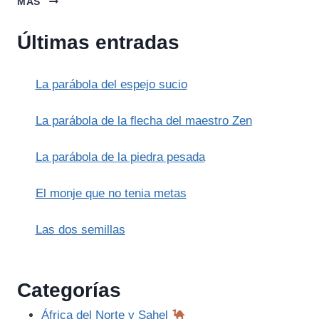
MÁS
HISTORIA
DEL
Últimas entradas
LORO
DEL
TENDERO
La parábola del espejo sucio
La parábola de la flecha del maestro Zen
La parábola de la piedra pesada
El monje que no tenia metas
Las dos semillas
Categorías
África del Norte y Sahel