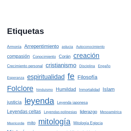
Etiquetas
Arrepentimiento
Armonía
astucia
Autoconocimiento
creación
compasión
Corán
Conocimiento
cristianismo
Crecimiento personal
Disciplina
Engaño
fe
espiritualidad
Filosofía
Esperanza
Folclore
Islam
Humildad
Inmortalidad
hinduismo
leyenda
justicia
Leyenda japonesa
Leyendas celtas
liderazgo
Leyendas polinesias
Mesoamérica
mitología
mito
Mitología Egipcia
Misericordia