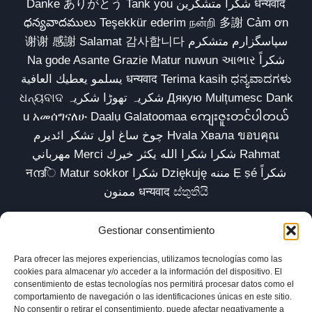
Danke ありがとう Tank you شكراً متشكرين धन्यवाद
ధన్యవాదములు Teşekkür ederim நன்றி 多謝 Cảm ơn
谢谢 感謝 Salamat 감사합니다 سپاسگزارم متشکرم
Na gode Asante Grazie Matur nuwun આભાર شكراً
يسلمو يعطيك العافية धन्यवाद Terima kasih ಧನ್ಯವಾದಗಳು
ଧନ୍ୟବାଦ شکریہ تھوڑا شکریہ Дякую Mulțumesc Dank
u አመሰግናለሁ Daalụ Galatoomaa ကျေးဇူးတင်ပါတယ်
چوخ ساغ اول تشکر ائدیرم Hvala Хвала ขอบคุณ
مهرباني Merci شكرا شكرا الله يكثر خيرك Rahmat
नന്ദि Matur sokkor شكرا Dziękuję مننه Ẹ ṣé شكراً
ممنون धन्यवाद ස්තුතියි
Gestionar consentimiento
Para ofrecer las mejores experiencias, utilizamos tecnologías como las
Inicio
Biblioteca
Parábolas TV
Comunidad
cookies para almacenar y/o acceder a la información del dispositivo. El
consentimiento de estas tecnologías nos permitirá procesar datos como el
Esencia
Blog
Política de privacidad
comportamiento de navegación o las identificaciones únicas en este sitio.
No consentir o retirar el consentimiento, puede afectar negativamente a