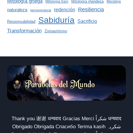
Mitología griega
Mitología irlandesa
Mitología Iraní
Moraleja
Resiliencia
redención
naturaleza
perseverancia
Sabiduría
Sacrificio
Responsabilidad
Transformación
Zoroastrismo
Thank you 谢谢 धन्यवाद Gracias Merci شكراً धन्यवाद
Obrigado Obrigada Спасибо Terima kasih شکریہ