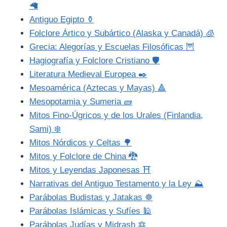
🦙
Antiguo Egipto ⚱️
Folclore Ártico y Subártico (Alaska y Canadá) 🧊
Grecia: Alegorías y Escuelas Filosóficas 🦉
Hagiografía y Folclore Cristiano 🛡️
Literatura Medieval Europea ✒️
Mesoamérica (Aztecas y Mayas) 🔺
Mesopotamia y Sumeria 🧱
Mitos Fino-Úgricos y de los Urales (Finlandia,
Sami) ❄️
Mitos Nórdicos y Celtas 🌳
Mitos y Folclore de China 🐉
Mitos y Leyendas Japonesas ⛩️
Narrativas del Antiguo Testamento y la Ley ⛰️
Parábolas Budistas y Jatakas ☸️
Parábolas Islámicas y Sufíes 🕌
Parábolas Judías y Midrash 🔯