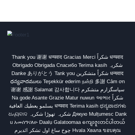
Thank you 谢谢 धन्यवाद Gracias Merci شكراً धन्यवाद
Obrigado Obrigada Спасибо Terima kasih شکریہ
Danke ありがとう Tank you شكراً متشكرين धन्यवाद
ధన్యవాదములు Teşekkür ederim நன்றி 多謝 Cảm ơn
谢谢 感謝 Salamat 감사합니다 سپاسگزارم متشکرم
Na gode Asante Grazie Matur nuwun આભાર شكراً
يسلمو يعطيك العافية धन्यवाद Terima kasih ಧನ್ಯವಾದಗಳು
ଧନ୍ୟବାଦ شکریہ تھوڑا شکریہ Дякую Mulțumesc Dank
u አመሰግናለሁ Daalụ Galatoomaa ကျေးဇူးတင်ပါတယ်
چوخ ساغ اول تشکر ائدیرم Hvala Хвала ขอบคุณ