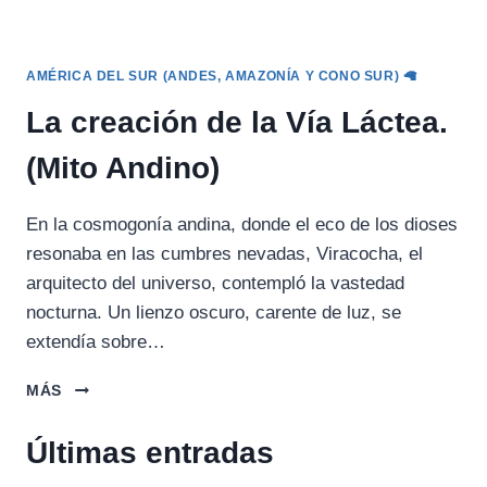
AMÉRICA DEL SUR (ANDES, AMAZONÍA Y CONO SUR) 🦙
La creación de la Vía Láctea.
(Mito Andino)
En la cosmogonía andina, donde el eco de los dioses
resonaba en las cumbres nevadas, Viracocha, el
arquitecto del universo, contempló la vastedad
nocturna. Un lienzo oscuro, carente de luz, se
extendía sobre…
LA
MÁS
CREACIÓN
DE
Últimas entradas
LA
VÍA