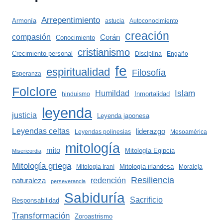
Arrepentimiento
Armonía
astucia
Autoconocimiento
creación
compasión
Corán
Conocimiento
cristianismo
Crecimiento personal
Disciplina
Engaño
fe
espiritualidad
Filosofía
Esperanza
Folclore
Islam
Humildad
Inmortalidad
hinduismo
leyenda
justicia
Leyenda japonesa
Leyendas celtas
liderazgo
Leyendas polinesias
Mesoamérica
mitología
mito
Mitología Egipcia
Misericordia
Mitología griega
Mitología irlandesa
Mitología Iraní
Moraleja
Resiliencia
redención
naturaleza
perseverancia
Sabiduría
Sacrificio
Responsabilidad
Transformación
Zoroastrismo