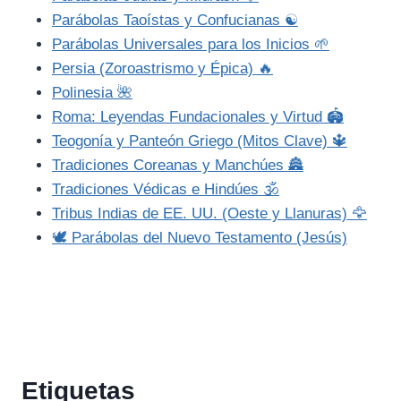
Parábolas Taoístas y Confucianas ☯️
Parábolas Universales para los Inicios 🌱
Persia (Zoroastrismo y Épica) 🔥
Polinesia 🌺
Roma: Leyendas Fundacionales y Virtud 🏟️
Teogonía y Panteón Griego (Mitos Clave) 🔱
Tradiciones Coreanas y Manchúes 🏯
Tradiciones Védicas e Hindúes 🕉️
Tribus Indias de EE. UU. (Oeste y Llanuras) 🦅
🕊️ Parábolas del Nuevo Testamento (Jesús)
Etiquetas