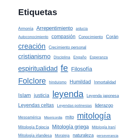
Etiquetas
Arrepentimiento
Armonía
astucia
compasión
Corán
Conocimiento
Autoconocimiento
creación
Crecimiento personal
cristianismo
Disciplina
Engaño
Esperanza
fe
espiritualidad
Filosofía
Folclore
Humildad
Inmortalidad
hinduismo
leyenda
Islam
justicia
Leyenda japonesa
Leyendas celtas
liderazgo
Leyendas polinesias
mitología
mito
Mesoamérica
Misericordia
Mitología griega
Mitología Egipcia
Mitología Iraní
naturaleza
Mitología irlandesa
Moraleja
perseverancia