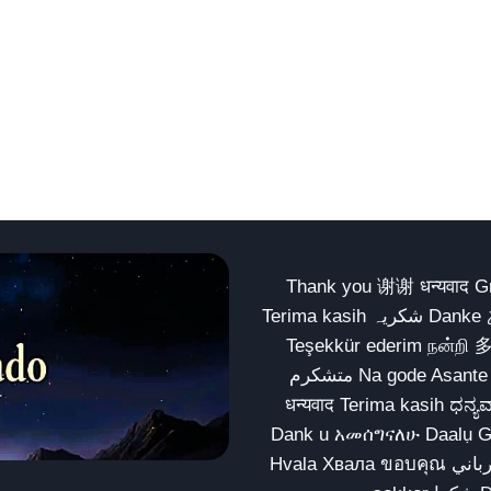
Thank you 谢谢 धन्यवाद Gracias Merci شكراً धन्यवाद
Terima kasih شکریہ Danke ありがとう Tank you شكراً متشكرين धन्यवाद ధన్యవాదములు
Teşekkür ederim நன்றி 
متشکرم Na gode Asante Grazie Matur nuwun આભાર شكراً يسلمو يعطيك العافية
धन्यवाद Terima kasih ಧನ್ಯವಾದಗಳು ଧନ୍ୟବାଦ کریہ
Dank u አመሰግናለሁ Daalụ Galatoomaa က
Hvala Хвала ขอบคุณ مهرباني Merci شكرا شكرا الله يكثر خيرك Rahmat नന്ദि Matur