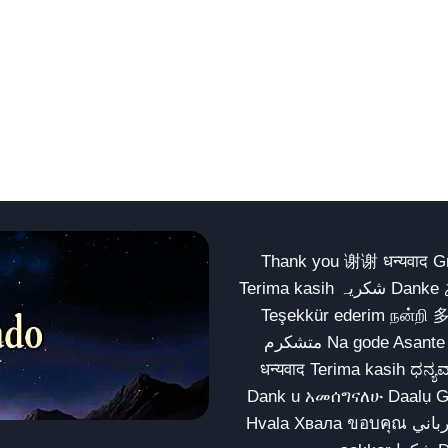
Thank you 谢谢 धन्यवाद Gracias Merci شكراً धन्यवाद
Terima kasih شکریہ Danke ありがとう Tank you شكراً متشكرين धन्यवाद ధన్యవాదములు
Teşekkür ederim நன்றி 
متشکرم Na gode Asante Grazie Matur nuwun આભાર شكراً يسلمو يعطيك العافية
धन्यवाद Terima kasih ಧನ್ಯವಾದಗಳು ଧନ୍ୟବାଦ کریہ
Dank u አመሰግናለሁ Daalụ Galatoomaa က
Hvala Хвала ขอบคุณ مهرباني Merci شكرا شكرا الله يكثر خيرك Rahmat नന്ദि Matur