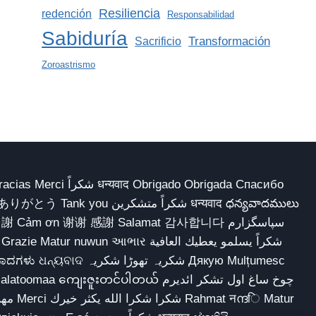
Resiliencia
redención
Responsabilidad
Sabiduría
Transformación
Sacrificio
Zoroastrismo
 Obrigado Obrigada Спасибо
多謝 Cảm ơn 谢谢 感謝 Salamat 감사합니다 سپاسگزارم
شکریہ تھوڑا ش Дякую Mulțumesc
ျေးဇူးတင်ပါတယ် چوخ ساغ اول تشکر ائدیرم