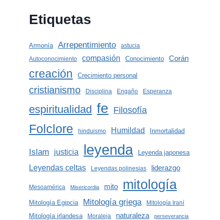
Etiquetas
Arrepentimiento
Armonía
astucia
compasión
Corán
Conocimiento
Autoconocimiento
creación
Crecimiento personal
cristianismo
Disciplina
Engaño
Esperanza
fe
espiritualidad
Filosofía
Folclore
Humildad
Inmortalidad
hinduismo
leyenda
Islam
justicia
Leyenda japonesa
Leyendas celtas
liderazgo
Leyendas polinesias
mitología
mito
Mesoamérica
Misericordia
Mitología griega
Mitología Egipcia
Mitología Iraní
naturaleza
Mitología irlandesa
Moraleja
perseverancia