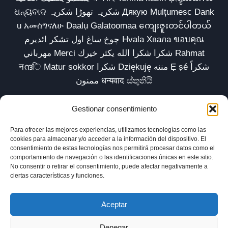
ଧନ୍ୟବାଦ شکریہ تھوڑا شکریہ Дякую Mulțumesc Dank
u አመሰግናለሁ Daalụ Galatoomaa ကျေးဇူးတင်ပါတယ်
چوخ ساغ اول تشکر ائدیرم Hvala Хвала ขอบคุณ
مهرباني Merci شكرا شكرا الله يكثر خيرك Rahmat
नന്ദि Matur sokkor شكرا Dziękuję مننه Ẹ ṣé شكراً
ممنون धन्यवाद ස්තුතියි
Gestionar consentimiento
Para ofrecer las mejores experiencias, utilizamos tecnologías como las
Inicio
Biblioteca
Parábolas TV
Comunidad
cookies para almacenar y/o acceder a la información del dispositivo. El
consentimiento de estas tecnologías nos permitirá procesar datos como el
Esencia
Blog
Política de privacidad
comportamiento de navegación o las identificaciones únicas en este sitio.
No consentir o retirar el consentimiento, puede afectar negativamente a
Aviso legal
Política de cookies (UE)
ciertas características y funciones.
Aceptar
Denegar