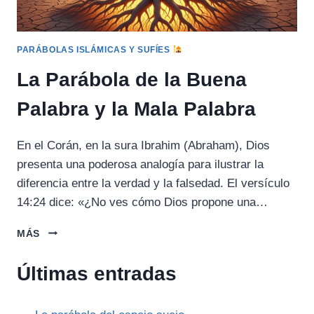
PARÁBOLAS ISLÁMICAS Y SUFÍES
La Parábola de la Buena
Palabra y la Mala Palabra
En el Corán, en la sura Ibrahim (Abraham), Dios
presenta una poderosa analogía para ilustrar la
diferencia entre la verdad y la falsedad. El versículo
14:24 dice: «¿No ves cómo Dios propone una…
LA
MÁS
PARÁBOLA
DE
Últimas entradas
LA
BUENA
PALABRA