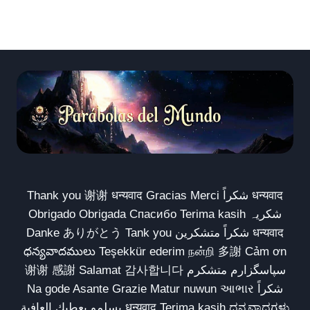
Thank you 谢谢 धन्यवाद Gracias Merci شكراً धन्यवाद
Obrigado Obrigada Спасибо Terima kasih شکریہ
Danke ありがとう Tank you شكراً متشكرين धन्यवाद
ధన్యవాదములు Teşekkür ederim நன்றி 多謝 Cảm ơn
谢谢 感謝 Salamat 감사합니다 سپاسگزارم متشکرم
Na gode Asante Grazie Matur nuwun આભાર شكراً
يسلمو يعطيك العافية धन्यवाद Terima kasih ಧನ್ಯವಾದಗಳು