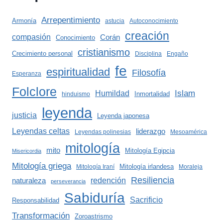
Arrepentimiento
Armonía
astucia
Autoconocimiento
creación
compasión
Corán
Conocimiento
cristianismo
Crecimiento personal
Disciplina
Engaño
fe
espiritualidad
Filosofía
Esperanza
Folclore
Islam
Humildad
Inmortalidad
hinduismo
leyenda
justicia
Leyenda japonesa
Leyendas celtas
liderazgo
Leyendas polinesias
Mesoamérica
mitología
mito
Mitología Egipcia
Misericordia
Mitología griega
Mitología irlandesa
Mitología Iraní
Moraleja
Resiliencia
redención
naturaleza
perseverancia
Sabiduría
Sacrificio
Responsabilidad
Transformación
Zoroastrismo