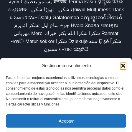
يسلمو يعطيك العافية धन्यवाद Terima kasih ಧನ್ಯವಾದಗಳು
ଧନ୍ୟବାଦ شکریہ تھوڑا شکریہ Дякую Mulțumesc Dank
u አመሰግናለሁ Daalụ Galatoomaa ကျေးဇူးတင်ပါတယ်
چوخ ساغ اول تشکر ائدیرم Hvala Хвала ขอบคุณ
مهرباني Merci شكرا شكرا الله يكثر خيرك Rahmat
नന്ദि Matur sokkor شكرا Dziękuję مننه Ẹ ṣé شكراً
ممنون धन्यवाद ස්තුතියි
Gestionar consentimiento
Para ofrecer las mejores experiencias, utilizamos tecnologías como las
Inicio
Biblioteca
Parábolas TV
Comunidad
cookies para almacenar y/o acceder a la información del dispositivo. El
consentimiento de estas tecnologías nos permitirá procesar datos como el
Esencia
Blog
Política de privacidad
comportamiento de navegación o las identificaciones únicas en este sitio.
No consentir o retirar el consentimiento, puede afectar negativamente a
Aviso legal
Política de cookies (UE)
ciertas características y funciones.
Aceptar