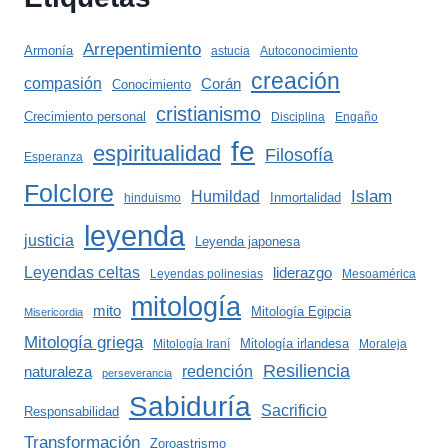
Arrepentimiento
Armonía
astucia
Autoconocimiento
creación
compasión
Corán
Conocimiento
cristianismo
Crecimiento personal
Disciplina
Engaño
fe
espiritualidad
Filosofía
Esperanza
Folclore
Islam
Humildad
Inmortalidad
hinduismo
leyenda
justicia
Leyenda japonesa
Leyendas celtas
liderazgo
Leyendas polinesias
Mesoamérica
mitología
mito
Mitología Egipcia
Misericordia
Mitología griega
Mitología irlandesa
Mitología Iraní
Moraleja
Resiliencia
redención
naturaleza
perseverancia
Sabiduría
Sacrificio
Responsabilidad
Transformación
Zoroastrismo