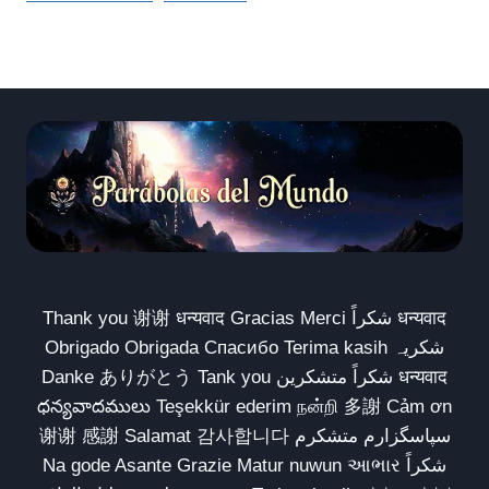
Thank you 谢谢 धन्यवाद Gracias Merci شكراً धन्यवाद
Obrigado Obrigada Спасибо Terima kasih شکریہ
Danke ありがとう Tank you شكراً متشكرين धन्यवाद
ధన్యవాదములు Teşekkür ederim நன்றி 多謝 Cảm ơn
谢谢 感謝 Salamat 감사합니다 سپاسگزارم متشکرم
Na gode Asante Grazie Matur nuwun આભાર شكراً