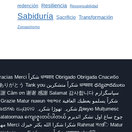
Resiliencia
redención
Responsabilidad
Sabiduría
Transformación
Sacrificio
Zoroastrismo
 Obrigado Obrigada Спасибо
多謝 Cảm ơn 谢谢 感謝 Salamat 감사합니다 سپاسگزارم
شکریہ تھوڑا ش Дякую Mulțumesc
ျေးဇူးတင်ပါတယ် چوخ ساغ اول تشکر ائدیرم