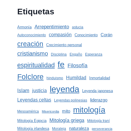
Etiquetas
Arrepentimiento
Armonía
astucia
compasión
Corán
Conocimiento
Autoconocimiento
creación
Crecimiento personal
cristianismo
Disciplina
Engaño
Esperanza
fe
espiritualidad
Filosofía
Folclore
Humildad
Inmortalidad
hinduismo
leyenda
Islam
justicia
Leyenda japonesa
Leyendas celtas
liderazgo
Leyendas polinesias
mitología
mito
Mesoamérica
Misericordia
Mitología griega
Mitología Egipcia
Mitología Iraní
naturaleza
Mitología irlandesa
Moraleja
perseverancia