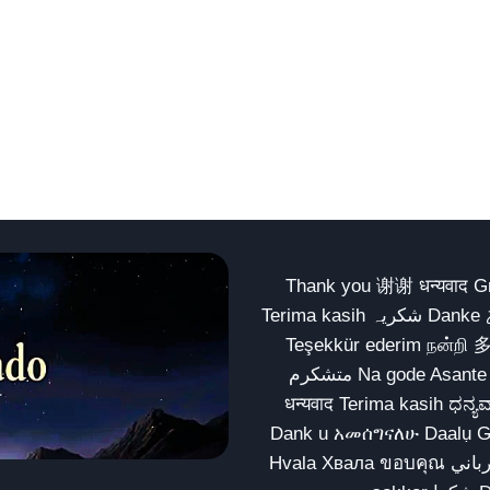
Thank you 谢谢 धन्यवाद Gracias Merci شكراً धन्यवाद
Terima kasih شکریہ Danke ありがとう Tank you شكراً متشكرين धन्यवाद ధన్యవాదములు
Teşekkür ederim நன்றி 
متشکرم Na gode Asante Grazie Matur nuwun આભાર شكراً يسلمو يعطيك العافية
धन्यवाद Terima kasih ಧನ್ಯವಾದಗಳು ଧନ୍ୟବାଦ کریہ
Dank u አመሰግናለሁ Daalụ Galatoomaa က
Hvala Хвала ขอบคุณ مهرباني Merci شكرا شكرا الله يكثر خيرك Rahmat नന്ദि Matur