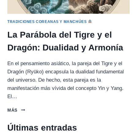
TRADICIONES COREANAS Y MANCHÚES
La Parábola del Tigre y el
Dragón: Dualidad y Armonía
En el pensamiento asiático, la pareja del Tigre y el
Dragón (Ryūko) encapsula la dualidad fundamental
del universo. De hecho, esta pareja es la
manifestación más vívida del concepto Yin y Yang.
El…
LA
MÁS
PARÁBOLA
DEL
Últimas entradas
TIGRE
Y