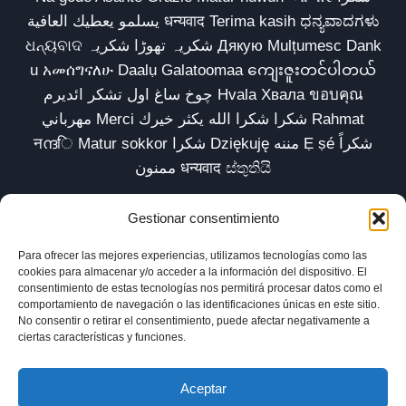
يسلمو يعطيك العافية धन्यवाद Terima kasih ಧನ್ಯವಾದಗಳು
ଧନ୍ୟବାଦ شکریہ تھوڑا شکریہ Дякую Mulțumesc Dank
u አመሰግናለሁ Daalụ Galatoomaa ကျေးဇူးတင်ပါတယ်
چوخ ساغ اول تشکر ائدیرم Hvala Хвала ขอบคุณ
مهرباني Merci شكرا شكرا الله يكثر خيرك Rahmat
नന്ദि Matur sokkor شكرا Dziękuję مننه Ẹ ṣé شكراً
ممنون धन्यवाद ස්තුතියි
Gestionar consentimiento
Para ofrecer las mejores experiencias, utilizamos tecnologías como las
Inicio
Biblioteca
Parábolas TV
Comunidad
cookies para almacenar y/o acceder a la información del dispositivo. El
consentimiento de estas tecnologías nos permitirá procesar datos como el
Esencia
Blog
Política de privacidad
comportamiento de navegación o las identificaciones únicas en este sitio.
No consentir o retirar el consentimiento, puede afectar negativamente a
Aviso legal
Política de cookies (UE)
ciertas características y funciones.
Aceptar