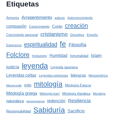
Etiquetas
Arrepentimiento
Armonía
astucia
Autoconocimiento
creación
compasión
Corán
Conocimiento
cristianismo
Crecimiento personal
Disciplina
Engaño
fe
espiritualidad
Filosofía
Esperanza
Folclore
Islam
Humildad
Inmortalidad
hinduismo
leyenda
justicia
Leyenda japonesa
Leyendas celtas
liderazgo
Leyendas polinesias
Mesoamérica
mitología
mito
Mitología Egipcia
Misericordia
Mitología griega
Mitología irlandesa
Mitología Iraní
Moraleja
Resiliencia
redención
naturaleza
perseverancia
Sabiduría
Sacrificio
Responsabilidad