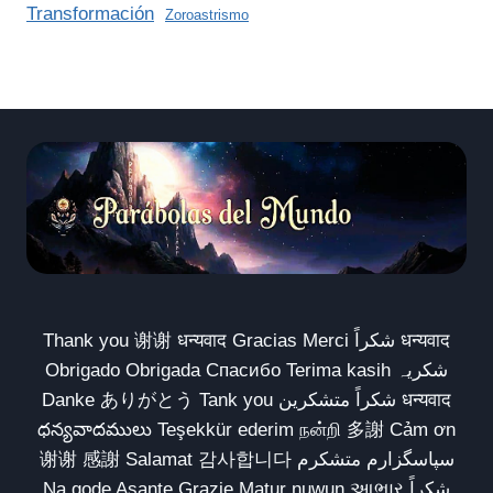
Transformación
Zoroastrismo
Thank you 谢谢 धन्यवाद Gracias Merci شكراً धन्यवाद
Obrigado Obrigada Спасибо Terima kasih شکریہ
Danke ありがとう Tank you شكراً متشكرين धन्यवाद
ధన్యవాదములు Teşekkür ederim நன்றி 多謝 Cảm ơn
谢谢 感謝 Salamat 감사합니다 سپاسگزارم متشکرم
Na gode Asante Grazie Matur nuwun આભાર شكراً