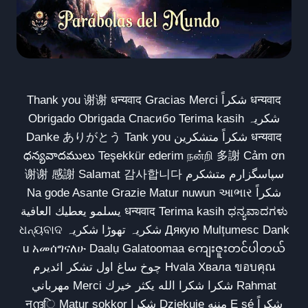
Thank you 谢谢 धन्यवाद Gracias Merci شكراً धन्यवाद
Obrigado Obrigada Спасибо Terima kasih شکریہ
Danke ありがとう Tank you شكراً متشكرين धन्यवाद
ధన్యవాదములు Teşekkür ederim நன்றி 多謝 Cảm ơn
谢谢 感謝 Salamat 감사합니다 سپاسگزارم متشکرم
Na gode Asante Grazie Matur nuwun આભાર شكراً
يسلمو يعطيك العافية धन्यवाद Terima kasih ಧನ್ಯವಾದಗಳು
ଧନ୍ୟବାଦ شکریہ تھوڑا شکریہ Дякую Mulțumesc Dank
u አመሰግናለሁ Daalụ Galatoomaa ကျေးဇူးတင်ပါတယ်
چوخ ساغ اول تشکر ائدیرم Hvala Хвала ขอบคุณ
مهرباني Merci شكرا شكرا الله يكثر خيرك Rahmat
नന്ദि Matur sokkor شكرا Dziękuję مننه Ẹ ṣé شكراً