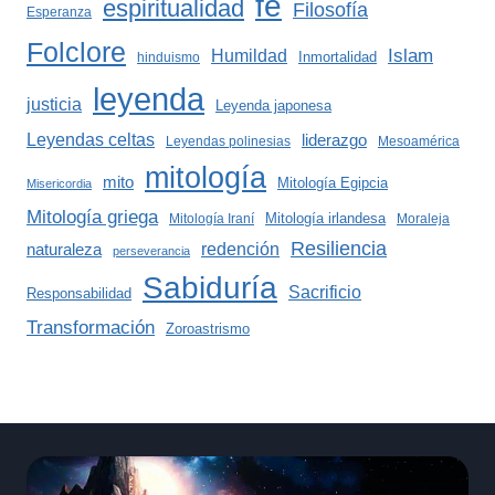
fe
espiritualidad
Filosofía
Esperanza
Folclore
Islam
Humildad
Inmortalidad
hinduismo
leyenda
justicia
Leyenda japonesa
Leyendas celtas
liderazgo
Leyendas polinesias
Mesoamérica
mitología
mito
Mitología Egipcia
Misericordia
Mitología griega
Mitología irlandesa
Mitología Iraní
Moraleja
Resiliencia
redención
naturaleza
perseverancia
Sabiduría
Sacrificio
Responsabilidad
Transformación
Zoroastrismo