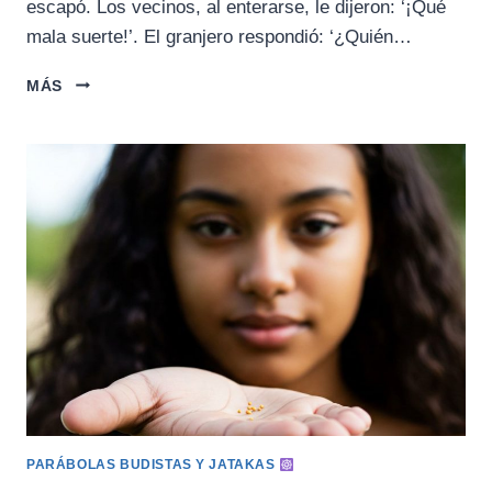
escapó. Los vecinos, al enterarse, le dijeron: ‘¡Qué
mala suerte!’. El granjero respondió: ‘¿Quién…
LA
MÁS
HISTORIA
DEL
GRANJERO
PARÁBOLAS BUDISTAS Y JATAKAS