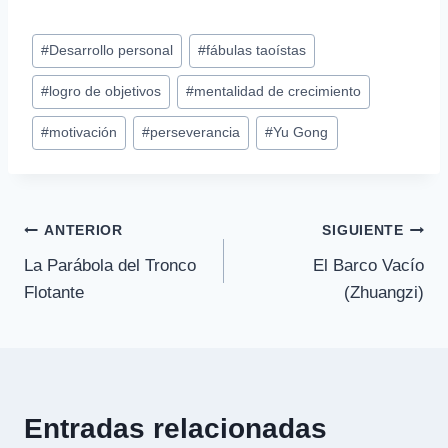
Etiquetas
#
Desarrollo personal
#
fábulas taoístas
de
#
logro de objetivos
#
mentalidad de crecimiento
la
entrada:
#
motivación
#
perseverancia
#
Yu Gong
Navegación
ANTERIOR
SIGUIENTE
La Parábola del Tronco
El Barco Vacío
de
Flotante
(Zhuangzi)
entradas
Entradas relacionadas