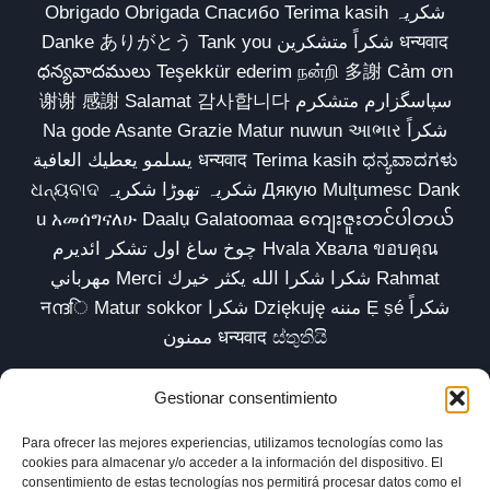
Obrigado Obrigada Спасибо Terima kasih شکریہ
Danke ありがとう Tank you شكراً متشكرين धन्यवाद
ధన్యవాదములు Teşekkür ederim நன்றி 多謝 Cảm ơn
谢谢 感謝 Salamat 감사합니다 سپاسگزارم متشکرم
Na gode Asante Grazie Matur nuwun આભાર شكراً
يسلمو يعطيك العافية धन्यवाद Terima kasih ಧನ್ಯವಾದಗಳು
ଧନ୍ୟବାଦ شکریہ تھوڑا شکریہ Дякую Mulțumesc Dank
u አመሰግናለሁ Daalụ Galatoomaa ကျေးဇူးတင်ပါတယ်
چوخ ساغ اول تشکر ائدیرم Hvala Хвала ขอบคุณ
مهرباني Merci شكرا شكرا الله يكثر خيرك Rahmat
नന്ദि Matur sokkor شكرا Dziękuję مننه Ẹ ṣé شكراً
ممنون धन्यवाद ස්තුතියි
Gestionar consentimiento
Para ofrecer las mejores experiencias, utilizamos tecnologías como las
Inicio
Biblioteca
Parábolas TV
Comunidad
cookies para almacenar y/o acceder a la información del dispositivo. El
consentimiento de estas tecnologías nos permitirá procesar datos como el