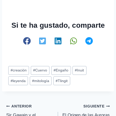
Si te ha gustado, comparte
Etiquetas
#
creación
#
Cuervo
#
Engaño
#
Inuit
de
#
leyenda
#
mitología
#
Tlingit
la
entrada:
Navegación
ANTERIOR
SIGUIENTE
Sir Gawain y el
El Origen de las Auroras