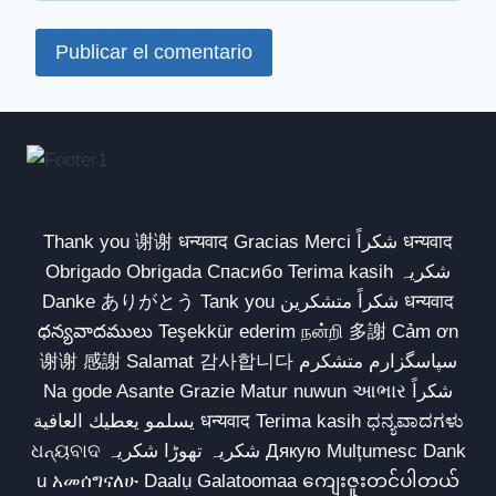
Thank you 谢谢 धन्यवाद Gracias Merci شكراً धन्यवाद
Obrigado Obrigada Спасибо Terima kasih شکریہ
Danke ありがとう Tank you شكراً متشكرين धन्यवाद
ధన్యవాదములు Teşekkür ederim நன்றி 多謝 Cảm ơn
谢谢 感謝 Salamat 감사합니다 سپاسگزارم متشکرم
Na gode Asante Grazie Matur nuwun આભાર شكراً
يسلمو يعطيك العافية धन्यवाद Terima kasih ಧನ್ಯವಾದಗಳು
ଧନ୍ୟବାଦ شکریہ تھوڑا شکریہ Дякую Mulțumesc Dank
u አመሰግናለሁ Daalụ Galatoomaa ကျေးဇူးတင်ပါတယ်