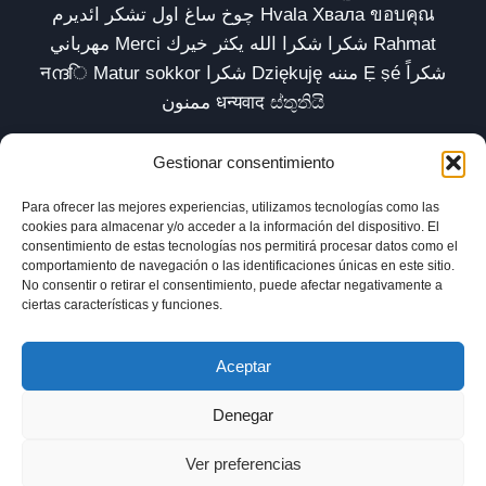
چوخ ساغ اول تشکر ائدیرم Hvala Хвала ขอบคุณ
مهرباني Merci شكرا شكرا الله يكثر خيرك Rahmat
नന്ദि Matur sokkor شكرا Dziękuję مننه Ẹ ṣé شكراً
ممنون धन्यवाद ස්තුතියි
Gestionar consentimiento
Para ofrecer las mejores experiencias, utilizamos tecnologías como las
Inicio
Biblioteca
Parábolas TV
Comunidad
cookies para almacenar y/o acceder a la información del dispositivo. El
consentimiento de estas tecnologías nos permitirá procesar datos como el
Esencia
Blog
Política de privacidad
comportamiento de navegación o las identificaciones únicas en este sitio.
No consentir o retirar el consentimiento, puede afectar negativamente a
Aviso legal
Política de cookies (UE)
ciertas características y funciones.
Aceptar
Denegar
Ver preferencias
© 2025 xavilardell_parabolas.net