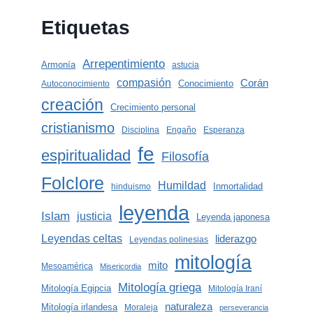
Etiquetas
Arrepentimiento
Armonía
astucia
compasión
Corán
Conocimiento
Autoconocimiento
creación
Crecimiento personal
cristianismo
Disciplina
Engaño
Esperanza
fe
espiritualidad
Filosofía
Folclore
Humildad
Inmortalidad
hinduismo
leyenda
Islam
justicia
Leyenda japonesa
Leyendas celtas
liderazgo
Leyendas polinesias
mitología
mito
Mesoamérica
Misericordia
Mitología griega
Mitología Egipcia
Mitología Iraní
naturaleza
Mitología irlandesa
Moraleja
perseverancia