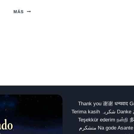
EL
MÁS
GRANJERO
Y
EL
CABALLO
Thank you 谢谢 धन्यवाद Gracias Merci شكراً धन्यवाद
Terima kasih شکریہ Danke ありがとう Tank you شكراً متشكرين धन्यवाद ధన్యవాదములు
Teşekkür ederim நன்றி 
متشکرم Na gode Asante Grazie Matur nuwun આભાર شكراً يسلمو يعطيك العافية