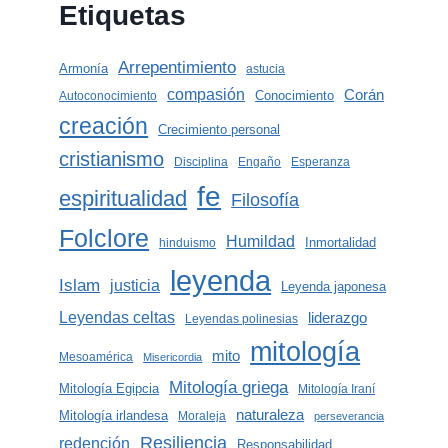
Etiquetas
Arrepentimiento
Armonía
astucia
compasión
Corán
Conocimiento
Autoconocimiento
creación
Crecimiento personal
cristianismo
Disciplina
Engaño
Esperanza
fe
espiritualidad
Filosofía
Folclore
Humildad
Inmortalidad
hinduismo
leyenda
Islam
justicia
Leyenda japonesa
Leyendas celtas
liderazgo
Leyendas polinesias
mitología
mito
Mesoamérica
Misericordia
Mitología griega
Mitología Egipcia
Mitología Iraní
naturaleza
Mitología irlandesa
Moraleja
perseverancia
Resiliencia
redención
Responsabilidad