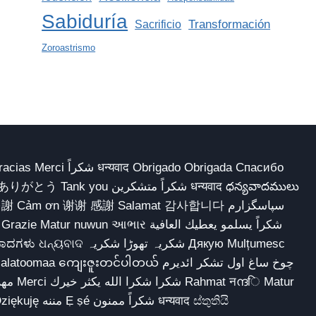
Sabiduría
Transformación
Sacrificio
Zoroastrismo
 Obrigado Obrigada Спасибо
多謝 Cảm ơn 谢谢 感謝 Salamat 감사합니다 سپاسگزارم
شکریہ تھوڑا ش Дякую Mulțumesc
ျေးဇူးတင်ပါတယ် چوخ ساغ اول تشکر ائدیرم
sokkor شكرا Dziękuję مننه Ẹ ṣé شكراً ممنون धन्यवाद ස්තුතියි