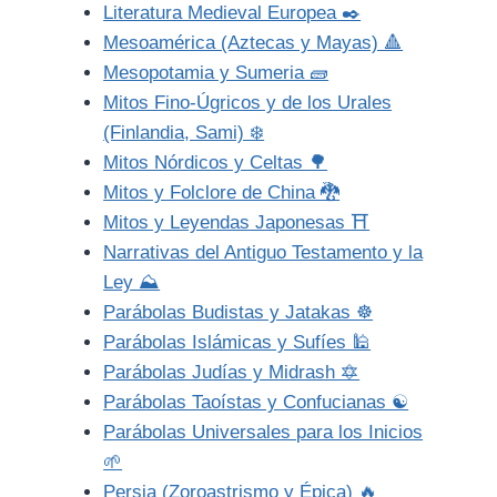
Literatura Medieval Europea ✒️
Mesoamérica (Aztecas y Mayas) 🔺
Mesopotamia y Sumeria 🧱
Mitos Fino-Úgricos y de los Urales
(Finlandia, Sami) ❄️
Mitos Nórdicos y Celtas 🌳
Mitos y Folclore de China 🐉
Mitos y Leyendas Japonesas ⛩️
Narrativas del Antiguo Testamento y la
Ley ⛰️
Parábolas Budistas y Jatakas ☸️
Parábolas Islámicas y Sufíes 🕌
Parábolas Judías y Midrash 🔯
Parábolas Taoístas y Confucianas ☯️
Parábolas Universales para los Inicios
🌱
Persia (Zoroastrismo y Épica) 🔥