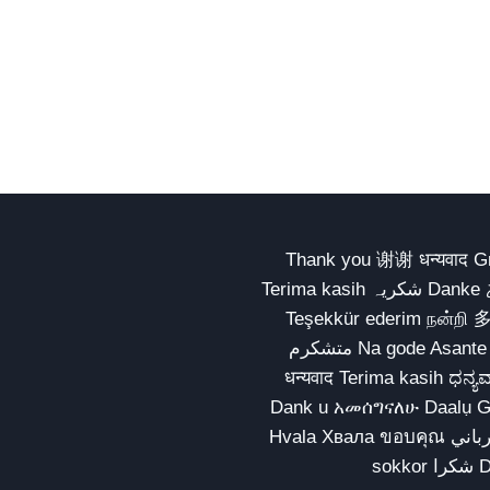
Thank you 谢谢 धन्यवाद Gracias Merci شكراً धन्यवाद
Terima kasih شکریہ Danke ありがとう Tank you شكراً متشكرين धन्यवाद ధన్యవాదములు
Teşekkür ederim நன்றி 
متشکرم Na gode Asante Grazie Matur nuwun આભાર شكراً يسلمو يعطيك العافية
धन्यवाद Terima kasih ಧನ್ಯವಾದಗಳು ଧନ୍ୟବାଦ کریہ
Dank u አመሰግናለሁ Daalụ Galatoomaa က
Hvala Хвала ขอบคุณ مهرباني Merci شكرا شكرا الله يكثر خيرك Rahmat नന്ദि Matur