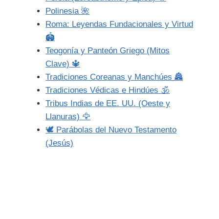
Polinesia 🌺
Roma: Leyendas Fundacionales y Virtud
🏟️
Teogonía y Panteón Griego (Mitos
Clave) 🔱
Tradiciones Coreanas y Manchúes 🏯
Tradiciones Védicas e Hindúes 🕉️
Tribus Indias de EE. UU. (Oeste y
Llanuras) 🦅
🕊️ Parábolas del Nuevo Testamento
(Jesús)