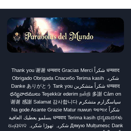
Thank you 谢谢 धन्यवाद Gracias Merci شكراً धन्यवाद
Obrigado Obrigada Спасибо Terima kasih شکریہ
Danke ありがとう Tank you شكراً متشكرين धन्यवाद
ధన్యవాదములు Teşekkür ederim நன்றி 多謝 Cảm ơn
谢谢 感謝 Salamat 감사합니다 سپاسگزارم متشکرم
Na gode Asante Grazie Matur nuwun આભાર شكراً
يسلمو يعطيك العافية धन्यवाद Terima kasih ಧನ್ಯವಾದಗಳು
ଧନ୍ୟବାଦ شکریہ تھوڑا شکریہ Дякую Mulțumesc Dank