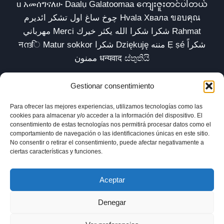
u አመሰግናለሁ Daalụ Galatoomaa ကျေးဇူးတင်ပါတယ်
چوخ ساغ اول تشکر ائدیرم Hvala Хвала ขอบคุณ
مهرباني Merci شكرا شكرا الله يكثر خيرك Rahmat
नന്ദि Matur sokkor شكرا Dziękuję مننه Ẹ ṣé شكراً
ممنون धन्यवाद ස්තුතියි
Gestionar consentimiento
Para ofrecer las mejores experiencias, utilizamos tecnologías como las
Inicio
Biblioteca
Parábolas TV
Comunidad
cookies para almacenar y/o acceder a la información del dispositivo. El
consentimiento de estas tecnologías nos permitirá procesar datos como el
Esencia
Blog
Política de privacidad
comportamiento de navegación o las identificaciones únicas en este sitio.
No consentir o retirar el consentimiento, puede afectar negativamente a
Aviso legal
Política de cookies (UE)
ciertas características y funciones.
Aceptar
Denegar