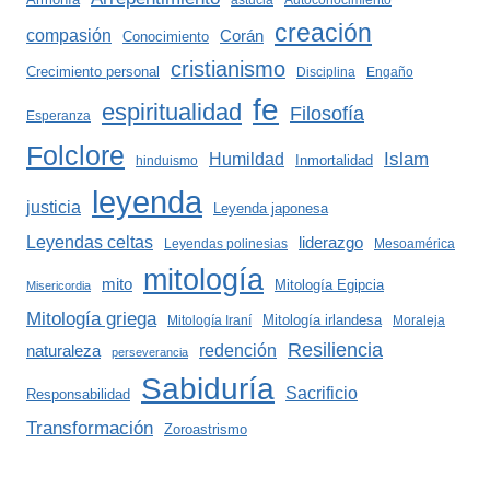
astucia
Autoconocimiento
creación
compasión
Corán
Conocimiento
cristianismo
Crecimiento personal
Disciplina
Engaño
fe
espiritualidad
Filosofía
Esperanza
Folclore
Islam
Humildad
Inmortalidad
hinduismo
leyenda
justicia
Leyenda japonesa
Leyendas celtas
liderazgo
Leyendas polinesias
Mesoamérica
mitología
mito
Mitología Egipcia
Misericordia
Mitología griega
Mitología irlandesa
Mitología Iraní
Moraleja
Resiliencia
redención
naturaleza
perseverancia
Sabiduría
Sacrificio
Responsabilidad
Transformación
Zoroastrismo