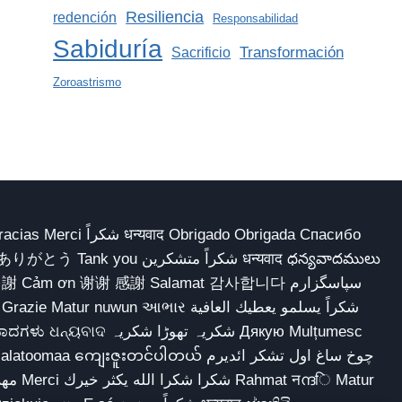
Resiliencia
redención
Responsabilidad
Sabiduría
Transformación
Sacrificio
Zoroastrismo
 Obrigado Obrigada Спасибо
多謝 Cảm ơn 谢谢 感謝 Salamat 감사합니다 سپاسگزارم
شکریہ تھوڑا ش Дякую Mulțumesc
ျေးဇူးတင်ပါတယ် چوخ ساغ اول تشکر ائدیرم