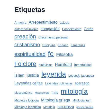
Etiquetas
Arrepentimiento
Armonía
astucia
compasión
Corán
Conocimiento
Autoconocimiento
creación
Crecimiento personal
cristianismo
Disciplina
Engaño
Esperanza
fe
espiritualidad
Filosofía
Folclore
Humildad
Inmortalidad
hinduismo
leyenda
Islam
justicia
Leyenda japonesa
Leyendas celtas
liderazgo
Leyendas polinesias
mitología
mito
Mesoamérica
Misericordia
Mitología griega
Mitología Egipcia
Mitología Iraní
naturaleza
Mitología irlandesa
Moraleja
perseverancia