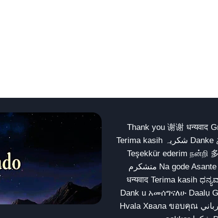
Thank you 谢谢 धन्यवाद Gracias Merci شكراً धन्यवाद
Terima kasih شکریہ Danke ありがとう Tank you شكراً متشكرين धन्यवाद ధన్యవాదములు
Teşekkür ederim நன்றி 
متشکرم Na gode Asante Grazie Matur nuwun આભાર شكراً يسلمو يعطيك العافية
धन्यवाद Terima kasih ಧನ್ಯವಾದಗಳು ଧନ୍ୟବାଦ کریہ
Dank u አመሰግናለሁ Daalụ Galatoomaa က
Hvala Хвала ขอบคุณ مهرباني Merci شكرا شكرا الله يكثر خيرك Rahmat नന്ദि Matur