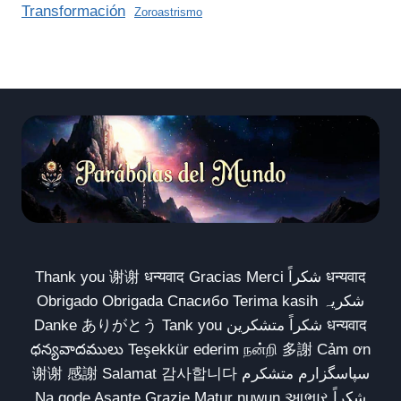
Transformación
Zoroastrismo
Thank you 谢谢 धन्यवाद Gracias Merci شكراً धन्यवाद
Obrigado Obrigada Спасибо Terima kasih شکریہ
Danke ありがとう Tank you شكراً متشكرين धन्यवाद
ధన్యవాదములు Teşekkür ederim நன்றி 多謝 Cảm ơn
谢谢 感謝 Salamat 감사합니다 سپاسگزارم متشکرم
Na gode Asante Grazie Matur nuwun આભાર شكراً