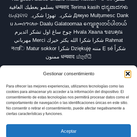
يسلمو يعطيك العافية धन्यवाद Terima kasih ಧನ್ಯವಾದಗಳು
ଧନ୍ୟବାଦ شکریہ تھوڑا شکریہ Дякую Mulțumesc Dank
u አመሰግናለሁ Daalụ Galatoomaa ကျေးဇူးတင်ပါတယ်
چوخ ساغ اول تشکر ائدیرم Hvala Хвала ขอบคุณ
مهرباني Merci شكرا شكرا الله يكثر خيرك Rahmat
नന്ദि Matur sokkor شكرا Dziękuję مننه Ẹ ṣé شكراً
ممنون धन्यवाद ස්තුතියි
Gestionar consentimiento
Para ofrecer las mejores experiencias, utilizamos tecnologías como las
Inicio
Biblioteca
Parábolas TV
Comunidad
cookies para almacenar y/o acceder a la información del dispositivo. El
consentimiento de estas tecnologías nos permitirá procesar datos como el
Esencia
Blog
Política de privacidad
comportamiento de navegación o las identificaciones únicas en este sitio.
No consentir o retirar el consentimiento, puede afectar negativamente a
Aviso legal
Política de cookies (UE)
ciertas características y funciones.
Aceptar