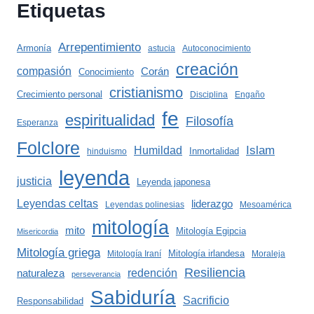
Etiquetas
Arrepentimiento
Armonía
astucia
Autoconocimiento
creación
compasión
Corán
Conocimiento
cristianismo
Crecimiento personal
Disciplina
Engaño
fe
espiritualidad
Filosofía
Esperanza
Folclore
Islam
Humildad
Inmortalidad
hinduismo
leyenda
justicia
Leyenda japonesa
Leyendas celtas
liderazgo
Leyendas polinesias
Mesoamérica
mitología
mito
Mitología Egipcia
Misericordia
Mitología griega
Mitología irlandesa
Mitología Iraní
Moraleja
Resiliencia
redención
naturaleza
perseverancia
Sabiduría
Sacrificio
Responsabilidad