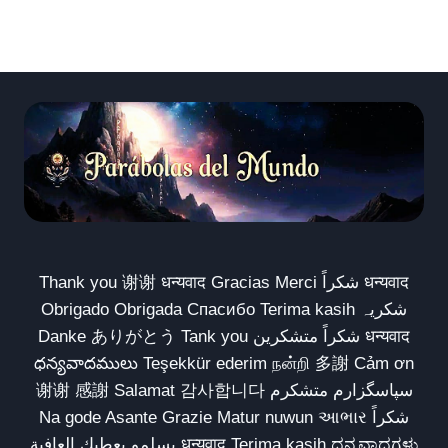
Thank you 谢谢 धन्यवाद Gracias Merci شكراً धन्यवाद
Obrigado Obrigada Спасибо Terima kasih شکریہ
Danke ありがとう Tank you شكراً متشكرين धन्यवाद
ధన్యవాదములు Teşekkür ederim நன்றி 多謝 Cảm ơn
谢谢 感謝 Salamat 감사합니다 سپاسگزارم متشکرم
Na gode Asante Grazie Matur nuwun આભાર شكراً
يسلمو يعطيك العافية धन्यवाद Terima kasih ಧನ್ಯವಾದಗಳು