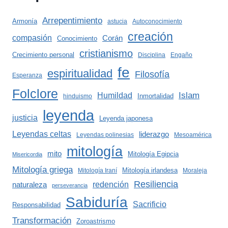
Arrepentimiento
Armonía
astucia
Autoconocimiento
creación
compasión
Corán
Conocimiento
cristianismo
Crecimiento personal
Disciplina
Engaño
fe
espiritualidad
Filosofía
Esperanza
Folclore
Islam
Humildad
Inmortalidad
hinduismo
leyenda
justicia
Leyenda japonesa
Leyendas celtas
liderazgo
Leyendas polinesias
Mesoamérica
mitología
mito
Mitología Egipcia
Misericordia
Mitología griega
Mitología irlandesa
Mitología Iraní
Moraleja
Resiliencia
redención
naturaleza
perseverancia
Sabiduría
Sacrificio
Responsabilidad
Transformación
Zoroastrismo