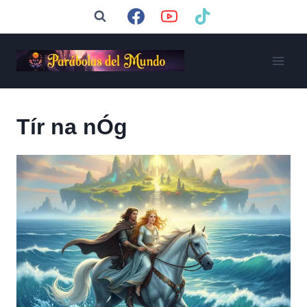
Saltar
al
contenido
Tír na nÓg