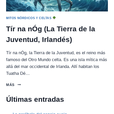
MITOS NÓRDICOS Y CELTAS
Tír na nÓg (La Tierra de la
Juventud, Irlandés)
Tír na nÓg, la Tierra de la Juventud, es el reino más
famoso del Otro Mundo celta. Es una isla mítica más
allá del mar occidental de Irlanda. Allí habitan los
Tuatha Dé…
TÍR
MÁS
NA
NÓG
Últimas entradas
(LA
TIERRA
DE