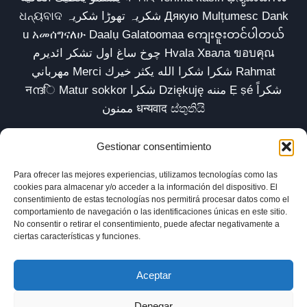
ଧନ୍ୟବାଦ شکریہ تھوڑا شکریہ Дякую Mulțumesc Dank
u አመሰግናለሁ Daalụ Galatoomaa ကျေးဇူးတင်ပါတယ်
چوخ ساغ اول تشکر ائدیرم Hvala Хвала ขอบคุณ
مهرباني Merci شكرا شكرا الله يكثر خيرك Rahmat
नന്ദि Matur sokkor شكرا Dziękuję مننه Ẹ ṣé شكراً
ممنون धन्यवाद ස්තුතියි
Gestionar consentimiento
Para ofrecer las mejores experiencias, utilizamos tecnologías como las
Inicio
Biblioteca
Parábolas TV
Comunidad
cookies para almacenar y/o acceder a la información del dispositivo. El
consentimiento de estas tecnologías nos permitirá procesar datos como el
Esencia
Blog
Política de privacidad
comportamiento de navegación o las identificaciones únicas en este sitio.
No consentir o retirar el consentimiento, puede afectar negativamente a
Aviso legal
Política de cookies (UE)
ciertas características y funciones.
Aceptar
Denegar