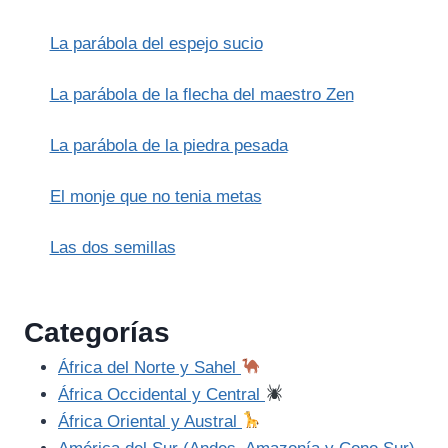
VIAJE
DE
La parábola del espejo sucio
BRAN
(LA
LEYENDA
La parábola de la flecha del maestro Zen
IRLANDESA
DEL
La parábola de la piedra pesada
OTRO
MUNDO
El monje que no tenia metas
CELTA)
Las dos semillas
Categorías
África del Norte y Sahel
África Occidental y Central
África Oriental y Austral