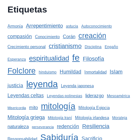
Etiquetas
Arrepentimiento
Armonía
astucia
Autoconocimiento
creación
compasión
Corán
Conocimiento
cristianismo
Crecimiento personal
Disciplina
Engaño
fe
espiritualidad
Filosofía
Esperanza
Folclore
Islam
Humildad
Inmortalidad
hinduismo
leyenda
justicia
Leyenda japonesa
Leyendas celtas
liderazgo
Leyendas polinesias
Mesoamérica
mitología
mito
Mitología Egipcia
Misericordia
Mitología griega
Mitología irlandesa
Mitología Iraní
Moraleja
Resiliencia
redención
naturaleza
perseverancia
Sabiduría
Sacrificio
Responsabilidad