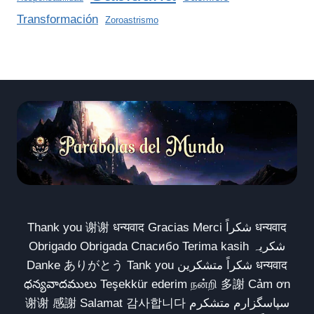
Transformación
Zoroastrismo
Thank you 谢谢 धन्यवाद Gracias Merci شكراً धन्यवाद
Obrigado Obrigada Спасибо Terima kasih شکریہ
Danke ありがとう Tank you شكراً متشكرين धन्यवाद
ధన్యవాదములు Teşekkür ederim நன்றி 多謝 Cảm ơn
谢谢 感謝 Salamat 감사합니다 سپاسگزارم متشکرم