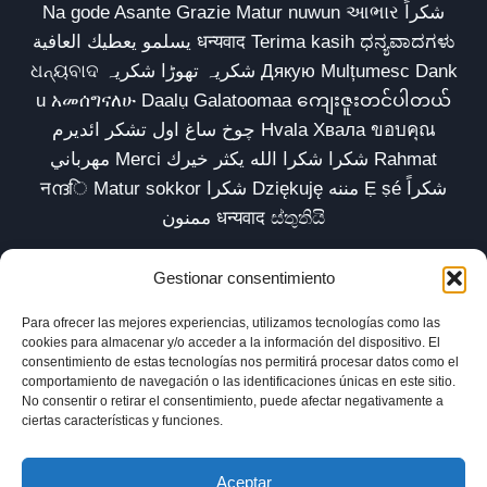
Na gode Asante Grazie Matur nuwun આભાર شكراً
يسلمو يعطيك العافية धन्यवाद Terima kasih ಧನ್ಯವಾದಗಳು
ଧନ୍ୟବାଦ شکریہ تھوڑا شکریہ Дякую Mulțumesc Dank
u አመሰግናለሁ Daalụ Galatoomaa ကျေးဇူးတင်ပါတယ်
چوخ ساغ اول تشکر ائدیرم Hvala Хвала ขอบคุณ
مهرباني Merci شكرا شكرا الله يكثر خيرك Rahmat
नന്ദि Matur sokkor شكرا Dziękuję مننه Ẹ ṣé شكراً
ممنون धन्यवाद ස්තුතියි
Gestionar consentimiento
Para ofrecer las mejores experiencias, utilizamos tecnologías como las
Inicio
Biblioteca
Parábolas TV
Comunidad
cookies para almacenar y/o acceder a la información del dispositivo. El
consentimiento de estas tecnologías nos permitirá procesar datos como el
Esencia
Blog
Política de privacidad
comportamiento de navegación o las identificaciones únicas en este sitio.
No consentir o retirar el consentimiento, puede afectar negativamente a
Aviso legal
Política de cookies (UE)
ciertas características y funciones.
Aceptar