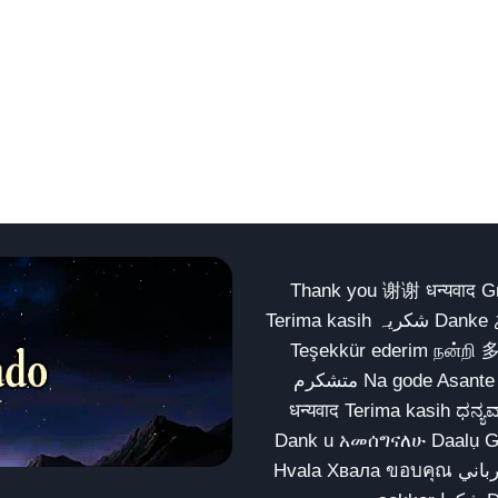
Thank you 谢谢 धन्यवाद Gracias Merci شكراً धन्यवाद
Terima kasih شکریہ Danke ありがとう Tank you شكراً متشكرين धन्यवाद ధన్యవాదములు
Teşekkür ederim நன்றி 
متشکرم Na gode Asante Grazie Matur nuwun આભાર شكراً يسلمو يعطيك العافية
धन्यवाद Terima kasih ಧನ್ಯವಾದಗಳು ଧନ୍ୟବାଦ کریہ
Dank u አመሰግናለሁ Daalụ Galatoomaa က
Hvala Хвала ขอบคุณ مهرباني Merci شكرا شكرا الله يكثر خيرك Rahmat नന്ദि Matur