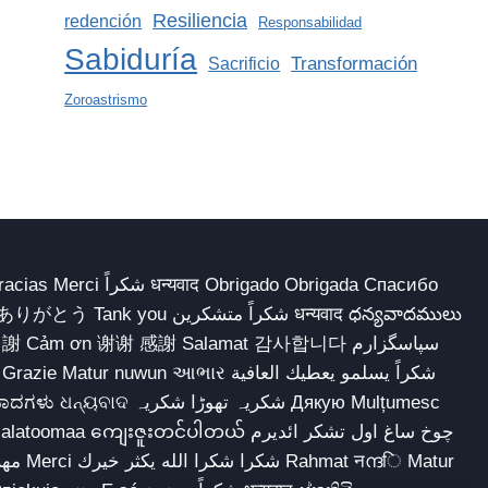
Resiliencia
redención
Responsabilidad
Sabiduría
Transformación
Sacrificio
Zoroastrismo
 Obrigado Obrigada Спасибо
多謝 Cảm ơn 谢谢 感謝 Salamat 감사합니다 سپاسگزارم
شکریہ تھوڑا ش Дякую Mulțumesc
ျေးဇူးတင်ပါတယ် چوخ ساغ اول تشکر ائدیرم