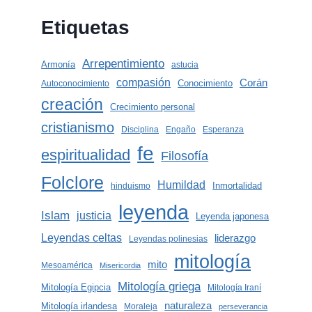
Etiquetas
Arrepentimiento
Armonía
astucia
compasión
Corán
Conocimiento
Autoconocimiento
creación
Crecimiento personal
cristianismo
Disciplina
Engaño
Esperanza
fe
espiritualidad
Filosofía
Folclore
Humildad
Inmortalidad
hinduismo
leyenda
Islam
justicia
Leyenda japonesa
Leyendas celtas
liderazgo
Leyendas polinesias
mitología
mito
Mesoamérica
Misericordia
Mitología griega
Mitología Egipcia
Mitología Iraní
naturaleza
Mitología irlandesa
Moraleja
perseverancia