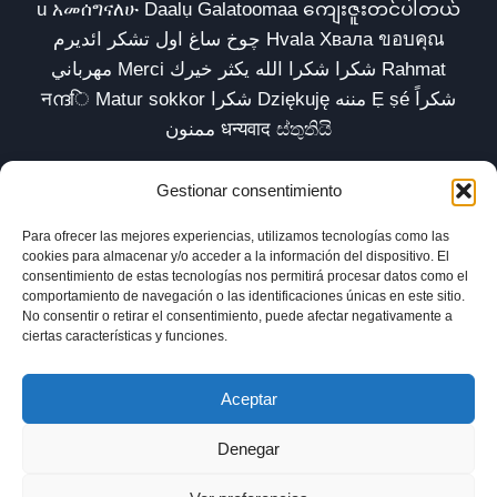
u አመሰግናለሁ Daalụ Galatoomaa ကျေးဇူးတင်ပါတယ်
چوخ ساغ اول تشکر ائدیرم Hvala Хвала ขอบคุณ
مهرباني Merci شكرا شكرا الله يكثر خيرك Rahmat
नന്ദि Matur sokkor شكرا Dziękuję مننه Ẹ ṣé شكراً
ممنون धन्यवाद ස්තුතියි
Gestionar consentimiento
Para ofrecer las mejores experiencias, utilizamos tecnologías como las
Inicio
Biblioteca
Parábolas TV
Comunidad
cookies para almacenar y/o acceder a la información del dispositivo. El
consentimiento de estas tecnologías nos permitirá procesar datos como el
Esencia
Blog
Política de privacidad
comportamiento de navegación o las identificaciones únicas en este sitio.
No consentir o retirar el consentimiento, puede afectar negativamente a
Aviso legal
Política de cookies (UE)
ciertas características y funciones.
Aceptar
Denegar