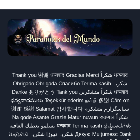
Thank you 谢谢 धन्यवाद Gracias Merci شكراً धन्यवाद
Obrigado Obrigada Спасибо Terima kasih شکریہ
Danke ありがとう Tank you شكراً متشكرين धन्यवाद
ధన్యవాదములు Teşekkür ederim நன்றி 多謝 Cảm ơn
谢谢 感謝 Salamat 감사합니다 سپاسگزارم متشکرم
Na gode Asante Grazie Matur nuwun આભાર شكراً
يسلمو يعطيك العافية धन्यवाद Terima kasih ಧನ್ಯವಾದಗಳು
ଧନ୍ୟବାଦ شکریہ تھوڑا شکریہ Дякую Mulțumesc Dank